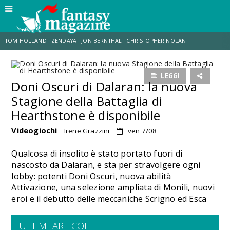
TOM HOLLAND
ZENDAYA
JON BERNTHAL
CHRISTOPHER NOLAN
STRANIMONDI
LUCCA COMICS & GAMES
ODISSEA
CHRIS MCKENNA
LEGGI
Doni Oscuri di Dalaran: la nuova
Stagione della Battaglia di
DESTIN DANIEL CRETTON
ERIK SOMMERS
Hearthstone è disponibile
Videogiochi
Irene Grazzini
ven 7/08
Qualcosa di insolito è stato portato fuori di
nascosto da Dalaran, e sta per stravolgere ogni
lobby: potenti Doni Oscuri, nuova abilità
Attivazione, una selezione ampliata di Monili, nuovi
eroi e il debutto delle meccaniche Scrigno ed Esca
ULTIMI ARTICOLI