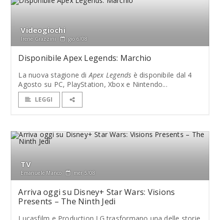
Videogiochi
Irene Grazzini
gio 6/08
Disponibile Apex Legends: Marchio
La nuova stagione di
Apex Legends
è disponibile dal 4
Agosto su PC, PlayStation, Xbox e Nintendo...
LEGGI
TV
Emanuele Manco
mer 5/08
Arriva oggi su Disney+ Star Wars: Visions
Presents – The Ninth Jedi
Lucasfilm e Production I.G trasformano una delle storie