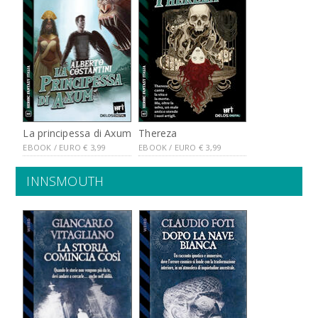
Thereza
La principessa di Axum
EBOOK / EURO
€
3,99
EBOOK / EURO
€
3,99
INNSMOUTH