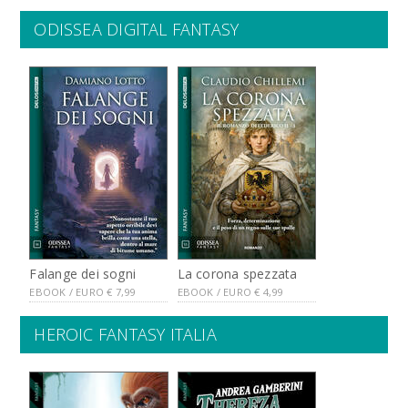
ODISSEA DIGITAL FANTASY
Falange dei sogni
La corona spezzata
EBOOK / EURO
€
7,99
EBOOK / EURO
€
4,99
HEROIC FANTASY ITALIA