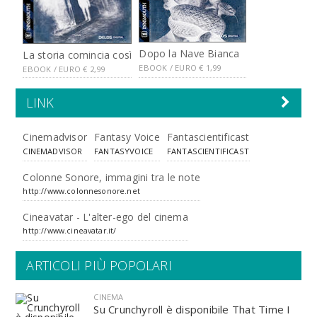
Dopo la Nave Bianca
La storia comincia così
EBOOK / EURO
€
1,99
EBOOK / EURO
€
2,99
LINK
Cinemadvisor
Fantasy Voice
Fantascientificast
CINEMADVISOR
FANTASYVOICE
FANTASCIENTIFICAST
Colonne Sonore, immagini tra le note
http://www.colonnesonore.net
Cineavatar - L'alter-ego del cinema
http://www.cineavatar.it/
ARTICOLI PIÙ POPOLARI
CINEMA
Su Crunchyroll è disponibile That Time I