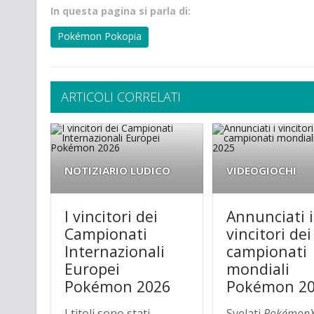
In questa pagina si parla di:
Pokémon Pokopia
ARTICOLI CORRELATI
NOTIZIARIO LUDICO
VIDEOGIOCHI
I vincitori dei
Annunciati i
Campionati
vincitori dei
Internazionali
campionati
Europei
mondiali
Pokémon 2026
Pokémon 2
I titoli sono stati
Svelati
PokémonX