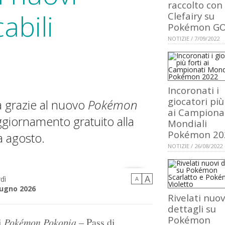
raccolto con
abili
Clefairy su
Pokémon G
NOTIZIE / 7/09/2022
Incoronati i
giocatori più
a grazie al nuovo
Pokémon
ai Campiona
ggiornamento gratuito alla
Mondiali
Pokémon 20
a agosto.
NOTIZIE / 26/08/2022
A
dì
A
iugno 2026
Rivelati nuov
dettagli su
Pokémon
i
Pokémon Pokopia
– Pass di