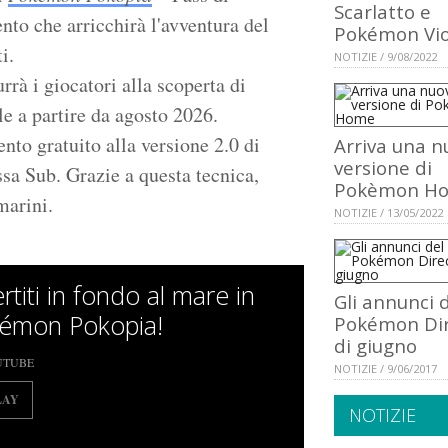
Scarlatto e
to che arricchirà l'avventura del
Pokémon Vio
i.
NOTIZIE / 9/08/2022
rrà i giocatori alla scoperta di
e a partire da agosto 2026.
nto gratuito alla versione 2.0 di
Arriva una n
versione di
ssa Sub. Grazie a questa tecnica,
Pokèmon H
marini.
NOTIZIE / 13/05/2022
rtiti in fondo al mare in
Gli annunci 
émon Pokopia!
Pokémon Dir
di giugno
UTUBE
NOTIZIE / 9/06/2017
LAY
NOTIZIE