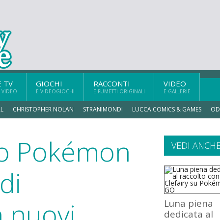
E TV
GIOCHI
RACCONTI
VIDEO
 VIDEO
E VIDEOGIOCHI
E FUMETTI ORIGINALI
E GALLERIE
L
CHRISTOPHER NOLAN
STRANIMONDI
LUCCA COMICS & GAMES
OD
to Pokémon
VEDI ANCH
di
 nuovi
Luna piena
dedicata al