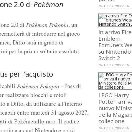
ione 2.0 di
Pokémon
NOTIZIE / 7/08/2026
ione 2.0 di
, un
Pokémon Pokopia
In arrivo Fire
ermetterà di introdurre nel gioco
Emblem:
ica, Ditto sarà in grado di
Fortune’s W
ni per la prima volta in assoluto.
su Nintendo
Switch 2
NOTIZIE / 7/08/2026
us per l'acquisto
ricabili
‑ Pass di
Pokémon Pokopia
r realizzare blocchi e rotoli
LEGO Harry
Potter: arriva
o a Ditto, da utilizzare all'interno
nuovo Minis
ricabili entro martedì 31 agosto 2027,
della Magia 
otti di Pokémetallo raro. Il codice
collezione
NOTIZIE / 7/08/2026
proprio account Nintendo e potrà