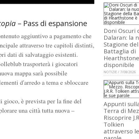
opia
– Pass di espansione
Doni Oscuri 
ontenuto aggiuntivo a pagamento che
Dalaran: la 
Stagione del
cipale attraverso tre capitoli distinti,
Battaglia di
ri dati di salvataggio esistenti.
Hearthstone
olleblub trasporterà i giocatori
disponibile
a nuova mappa sarà possibile
NOTIZIE / 7/08/2026
lementi d'arredo a tema e sbloccare
 gioco, è prevista per la fine del
Appunti sull
lorare una città tutta nuova –
Terra di Mez
Riscoprire J.R
Tolkien
attraverso l
parole