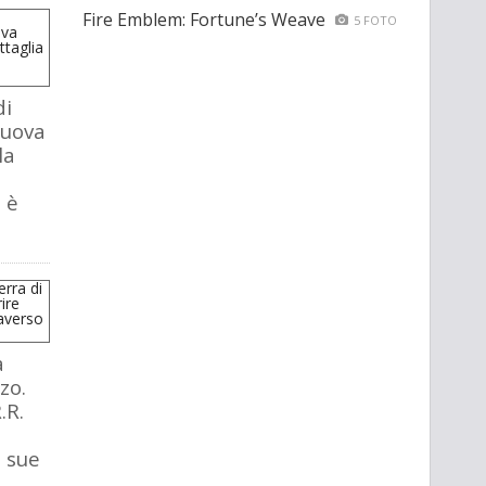
Fire Emblem: Fortune’s Weave
5 FOTO
di
nuova
la
 è
a
zo.
.R.
e sue