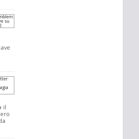
eave
 il
tero
da