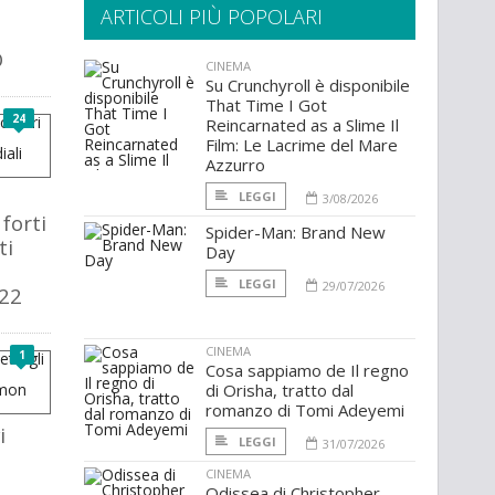
ARTICOLI PIÙ POPOLARI
O
CINEMA
Su Crunchyroll è disponibile
That Time I Got
24
Reincarnated as a Slime Il
Film: Le Lacrime del Mare
Azzurro
LEGGI
3/08/2026
 forti
Spider-Man: Brand New
ti
Day
LEGGI
29/07/2026
22
CINEMA
1
Cosa sappiamo de Il regno
di Orisha, tratto dal
romanzo di Tomi Adeyemi
i
LEGGI
31/07/2026
CINEMA
Odissea di Christopher