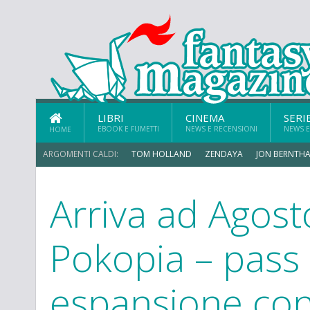
LIBRI
CINEMA
SERI
EBOOK E FUMETTI
NEWS E RECENSIONI
NEWS E
HOME
ARGOMENTI CALDI:
TOM HOLLAND
ZENDAYA
JON BERNTHA
Arriva ad Agos
ERIK SOMMERS
Pokopia – pass 
espansione con