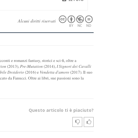
Alcuni diritti riservati
onti e romanzi fantasy, storici e sci-fi, oltre a
tion
(2013),
Pre-Mutation
(2014),
I Signori dei Cavalli
ile Desiderio
(2016) e
Vendetta d'amore
(2017). Il suo
icato da Fanucci. Oltre ai libri, sue passioni sono la
Questo articolo ti è piaciuto?