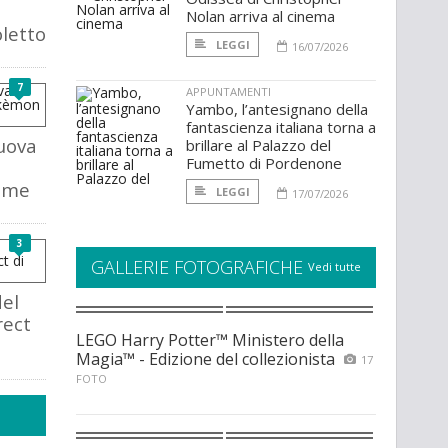
Nolan arriva al cinema
letto
LEGGI
16/07/2026
7
APPUNTAMENTI
Yambo, l’antesignano della
fantascienza italiana torna a
uova
brillare al Palazzo del
Fumetto di Pordenone
ome
LEGGI
17/07/2026
3
GALLERIE FOTOGRAFICHE
Vedi tutte
del
ect
LEGO Harry Potter™ Ministero della
Magia™ - Edizione del collezionista
17
FOTO