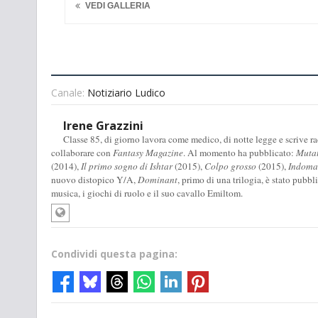
VEDI GALLERIA
Canale:
Notiziario Ludico
Irene Grazzini
Classe 85, di giorno lavora come medico, di notte legge e scrive racc
collaborare con
Fantasy Magazine
. Al momento ha pubblicato:
Muta
(2014),
Il primo sogno di Ishtar
(2015),
Colpo grosso
(2015),
Indomab
nuovo distopico Y/A,
Dominant
, primo di una trilogia, è stato pubbl
musica, i giochi di ruolo e il suo cavallo Emiltom.
Condividi questa pagina: