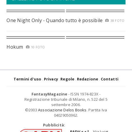
One Night Only - Quando tutto è possibile
38 FOTO
Hokum
10 FOTO
Termini d'uso
Privacy
Regole
Redazione
Contatti
FantasyMagazine
- ISSN 1974-823X -
Registrazione tribunale di Milano, n. 522 del 5
settembre 2006.
©2003
Associazione Delos Books
. Partita Iva
04029050962.
Pubblicità:
EADV s.r.l.
- Via Luigi