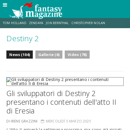
TOM HOLLAND
ZENDAYA
JON BERNTHAL
CHRISTOPHER NOLAN
Destiny 2
STRANIMONDI
LUCCA COMICS & GAMES
ODISSEA
DESTIN DANIEL CRETTON
News (104)
Gallerie (6)
Video (78)
ERIK SOMMERS
TRAMELL TILLMAN
Gli sviluppatori di Destiny 2
presentano i contenuti dell'atto II
di Eresia
DI IRENE GRAZZINI
MERCOLEDÌ 5 MARZO 2025
L'Atto II arriverà la settimana prossima
,
ma sono già iniziati