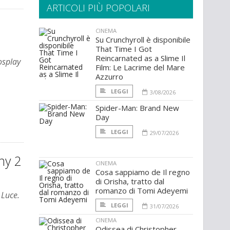
ARTICOLI PIÙ POPOLARI
CINEMA
Su Crunchyroll è disponibile
That Time I Got
Reincarnated as a Slime Il
osplay
Film: Le Lacrime del Mare
Azzurro
LEGGI
3/08/2026
Spider-Man: Brand New
Day
LEGGI
29/07/2026
ny 2
CINEMA
Cosa sappiamo de Il regno
di Orisha, tratto dal
romanzo di Tomi Adeyemi
 Luce.
LEGGI
31/07/2026
CINEMA
Odissea di Christopher