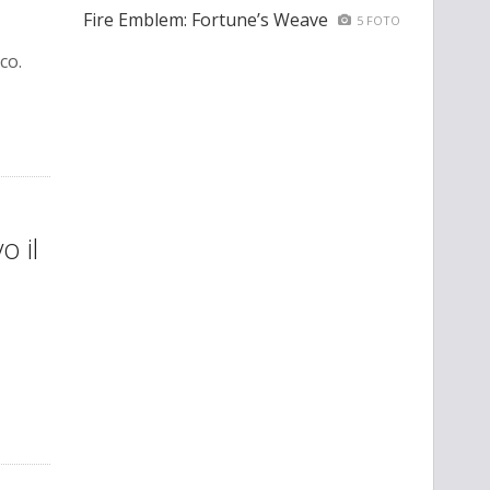
Fire Emblem: Fortune’s Weave
5 FOTO
co.
o il