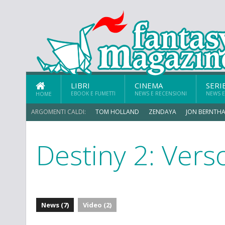
LIBRI
CINEMA
SERI
EBOOK E FUMETTI
NEWS E RECENSIONI
NEWS E
HOME
ARGOMENTI CALDI:
TOM HOLLAND
ZENDAYA
JON BERNTHA
Destiny 2: Vers
ERIK SOMMERS
News (7)
Video (2)