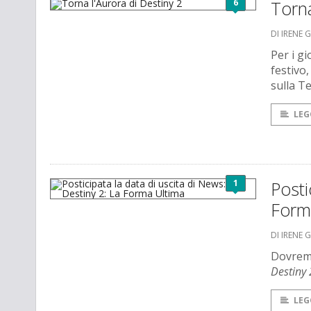
6
Torna
DI IRENE 
Per i gi
festivo,
sulla T
LEG
1
Posti
Form
DI IRENE 
Dovremo
Destiny 
LEG