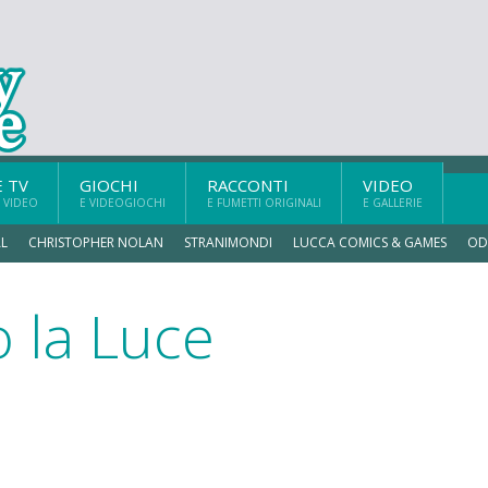
E TV
GIOCHI
RACCONTI
VIDEO
 VIDEO
E VIDEOGIOCHI
E FUMETTI ORIGINALI
E GALLERIE
L
CHRISTOPHER NOLAN
STRANIMONDI
LUCCA COMICS & GAMES
OD
o la Luce