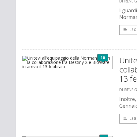
DI IRENE 
I guard
Normandy
LEG
10
Unite
colla
13 fe
DI IRENE 
Inoltre,
Gennaio
LEG