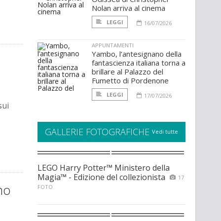
Nolan arriva al cinema
LEGGI
16/07/2026
APPUNTAMENTI
Yambo, l’antesignano della
fantascienza italiana torna a
brillare al Palazzo del
Fumetto di Pordenone
LEGGI
17/07/2026
sui
GALLERIE FOTOGRAFICHE
Vedi tutte
LEGO Harry Potter™ Ministero della
Magia™ - Edizione del collezionista
17
no
FOTO