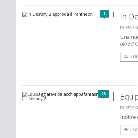
1
In De
DI IRENE 
Una nuov
oltre i
LEG
25
Equip
DI IRENE 
Inoltre 
LEG