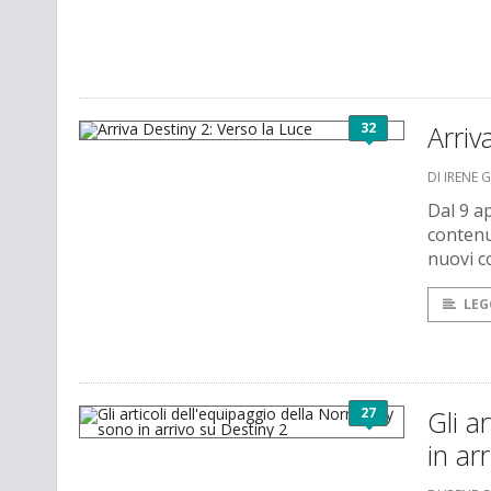
32
Arriv
DI IRENE 
Dal 9 a
contenut
nuovi co
LEG
27
Gli a
in ar