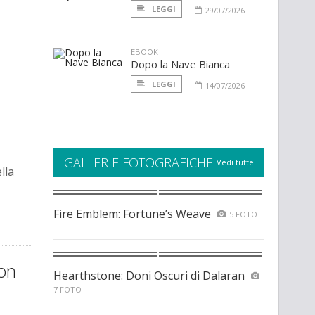
LEGGI
29/07/2026
EBOOK
Dopo la Nave Bianca
LEGGI
14/07/2026
GALLERIE FOTOGRAFICHE
Vedi tutte
lla
Fire Emblem: Fortune’s Weave
5 FOTO
on
Hearthstone: Doni Oscuri di Dalaran
7 FOTO