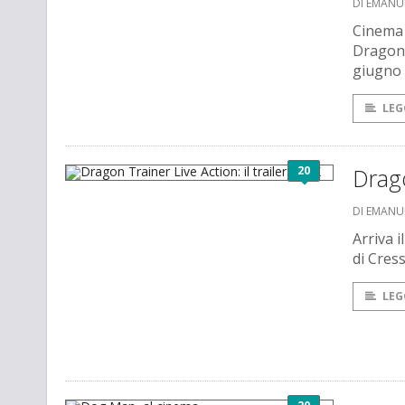
DI EMANU
Cinema 
Dragon T
giugno 
LEG
20
Drago
DI EMANU
Arriva i
di Cress
LEG