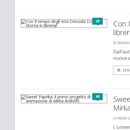
20
Con I
librer
DI EMANU
Dall’aut
nuova a
LEG
40
Sweet
Mirk
DI IRENE 
L’unive