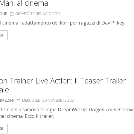
Man, al cinema
IONE
GIOVEDÌ 30 GENNAIO 2025
l cinema l'adattamento dei libri per ragazzi di Dav Pilkey.
GI
n Trainer Live Action: il Teaser Trailer
iale
GRAZZINI
MERCOLEDÌ 20 NOVEMBRE 2024
-action della famosa trilogia DreamWorks
Dragon Trainer
arriv
ei cinema. Ecco il trailer.
GI