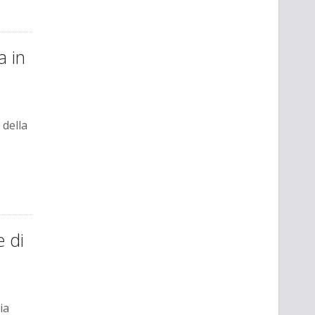
a in
 della
e di
ia