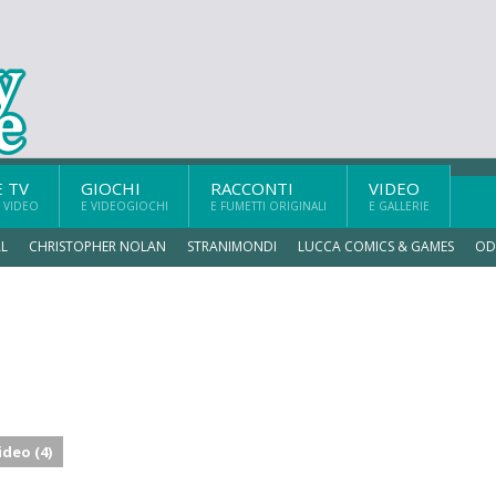
E TV
GIOCHI
RACCONTI
VIDEO
 VIDEO
E VIDEOGIOCHI
E FUMETTI ORIGINALI
E GALLERIE
L
CHRISTOPHER NOLAN
STRANIMONDI
LUCCA COMICS & GAMES
OD
ideo (4)