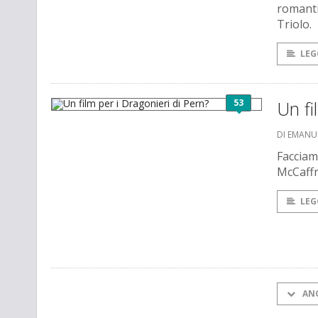
romanti
Triolo.
LEG
53
Un fi
DI EMANU
Facciam
McCaffr
LEG
AN