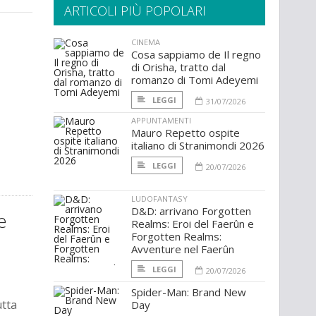
ARTICOLI PIÙ POPOLARI
CINEMA
Cosa sappiamo de Il regno
di Orisha, tratto dal
romanzo di Tomi Adeyemi
LEGGI
31/07/2026
APPUNTAMENTI
Mauro Repetto ospite
italiano di Stranimondi 2026
LEGGI
20/07/2026
LUDOFANTASY
D&D: arrivano Forgotten
e
Realms: Eroi del Faerûn e
Forgotten Realms:
Avventure nel Faerûn
LEGGI
20/07/2026
Spider-Man: Brand New
utta
Day