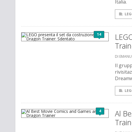
Italia.
LEG
14
LEGO
Train
DI EMANU
Il grup
rivisita
Dreamw
LEG
4
Al B
Train