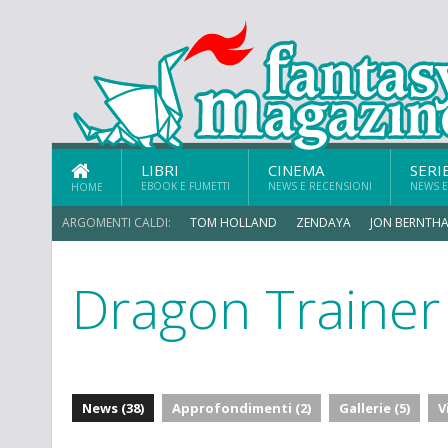
LIBRI
CINEMA
SERI
EBOOK E FUMETTI
NEWS E RECENSIONI
NEWS E
HOME
ARGOMENTI CALDI:
TOM HOLLAND
ZENDAYA
JON BERNTHA
Dragon Trainer
CHRIS MCKENNA
News (38)
Approfondimenti (2)
Gallerie (5)
V