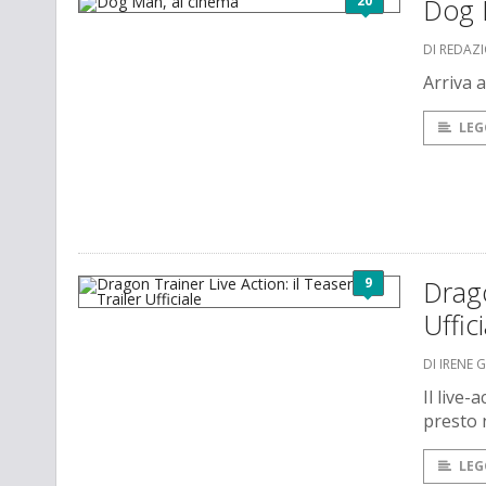
20
Dog 
DI REDAZ
Arriva a
LEG
9
Drago
Uffic
DI IRENE 
Il live
presto n
LEG