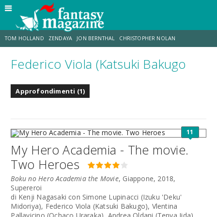
TOM HOLLAND
ZENDAYA
JON BERNTHAL
CHRISTOPHER NOLAN
Federico Viola (Katsuki Bakugo
STRANIMONDI
LUCCA COMICS & GAMES
ODISSEA
DESTIN DANIEL CRETTON
Approfondimenti (1)
TRAMELL TILLMAN
CHRIS MCKENNA
11
My Hero Academia - The movie.
Two Heroes
Boku no Hero Academia the Movie
, Giappone, 2018,
Supereroi
di Kenji Nagasaki con Simone Lupinacci (Izuku 'Deku'
Midoriya), Federico Viola (Katsuki Bakugo), Vlentina
Pallavicino (Ochaco Uraraka), Andrea Oldani (Tenya Iida),