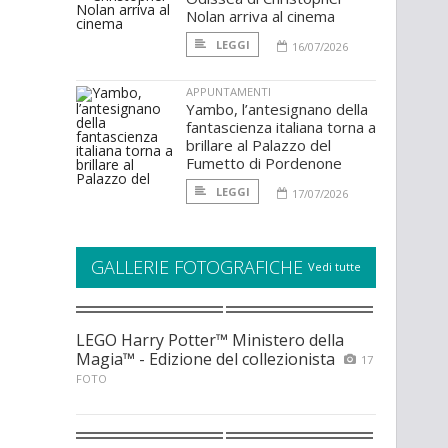
Nolan arriva al cinema
LEGGI
16/07/2026
APPUNTAMENTI
Yambo, l’antesignano della
fantascienza italiana torna a
brillare al Palazzo del
Fumetto di Pordenone
LEGGI
17/07/2026
GALLERIE FOTOGRAFICHE
Vedi tutte
LEGO Harry Potter™ Ministero della
Magia™ - Edizione del collezionista
17
FOTO