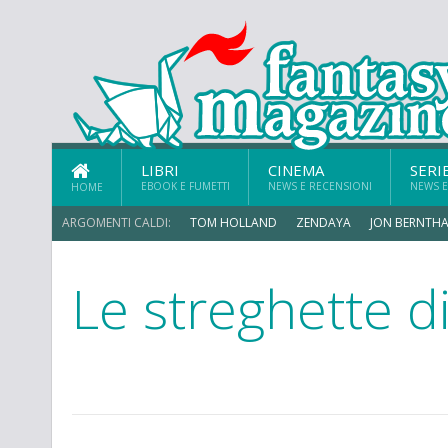
LIBRI
CINEMA
SERI
EBOOK E FUMETTI
NEWS E RECENSIONI
NEWS E
HOME
ARGOMENTI CALDI:
TOM HOLLAND
ZENDAYA
JON BERNTHA
Le streghette 
ERIK SOMMERS