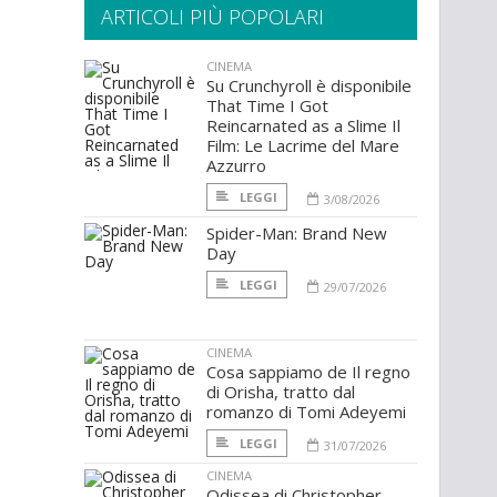
ARTICOLI PIÙ POPOLARI
CINEMA
Su Crunchyroll è disponibile
That Time I Got
Reincarnated as a Slime Il
Film: Le Lacrime del Mare
Azzurro
LEGGI
3/08/2026
Spider-Man: Brand New
Day
LEGGI
29/07/2026
CINEMA
Cosa sappiamo de Il regno
di Orisha, tratto dal
romanzo di Tomi Adeyemi
LEGGI
31/07/2026
CINEMA
Odissea di Christopher