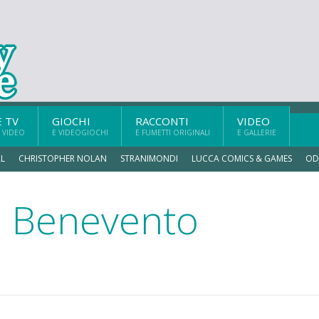
E TV
GIOCHI
RACCONTI
VIDEO
 VIDEO
E VIDEOGIOCHI
E FUMETTI ORIGINALI
E GALLERIE
L
CHRISTOPHER NOLAN
STRANIMONDI
LUCCA COMICS & GAMES
OD
di Benevento