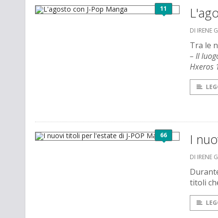
11
L'ag
DI IRENE 
Tra le 
– Il luo
Hxeros 
LEG
66
I nuo
DI IRENE 
Durante
titoli c
LEG