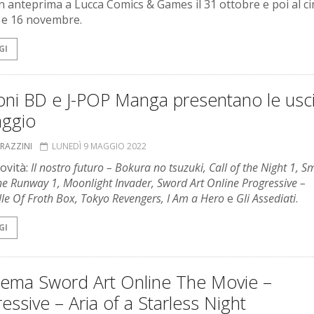
 In anteprima a Lucca Comics & Games il 31 ottobre e poi al 
15 e 16 novembre.
GI
oni BD e J-POP Manga presentano le usc
aggio
GRAZZINI
LUNEDÌ 9 MAGGIO 2022
novità:
Il nostro futuro – Bokura no tsuzuki, Call of the Night 1, S
e Runway 1, Moonlight Invader, Sword Art Online Progressive –
le Of Froth Box, Tokyo Revengers, I Am a Hero
e
Gli Assediati
.
GI
inema Sword Art Online The Movie –
essive – Aria of a Starless Night