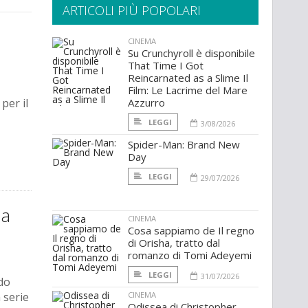
ARTICOLI PIÙ POPOLARI
CINEMA
Su Crunchyroll è disponibile
That Time I Got
Reincarnated as a Slime Il
Film: Le Lacrime del Mare
per il
Azzurro
LEGGI
3/08/2026
Spider-Man: Brand New
Day
LEGGI
29/07/2026
 a
CINEMA
Cosa sappiamo de Il regno
di Orisha, tratto dal
romanzo di Tomi Adeyemi
LEGGI
31/07/2026
do
 serie
CINEMA
Odissea di Christopher