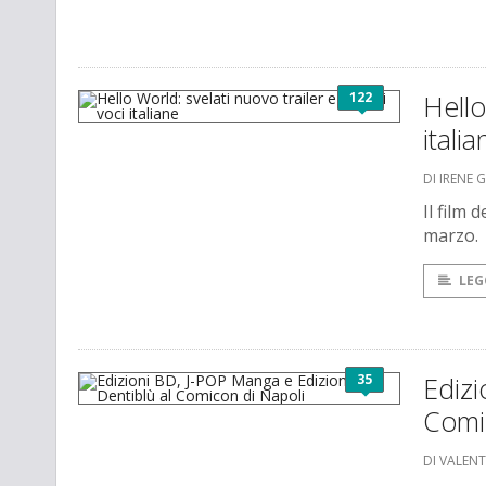
122
Hello
italia
DI IRENE 
Il film 
marzo.
LEG
35
Edizi
Comi
DI VALEN