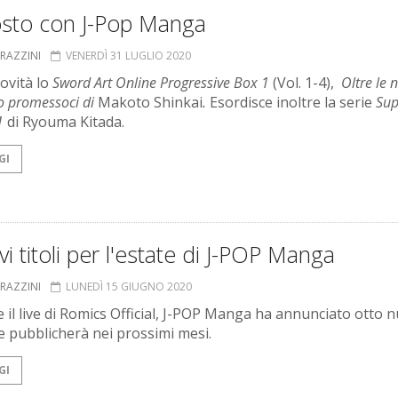
osto con J-Pop Manga
GRAZZINI
VENERDÌ 31 LUGLIO 2020
novità lo
Sword Art Online Progressive Box 1
(Vol. 1-4),
Oltre le 
go promessoci di
Makoto Shinkai
.
Esordisce inoltre la serie
Sup
1
di Ryouma Kitada.
GI
vi titoli per l'estate di J-POP Manga
GRAZZINI
LUNEDÌ 15 GIUGNO 2020
 il live di Romics Official, J-POP Manga ha annunciato otto n
he pubblicherà nei prossimi mesi.
GI