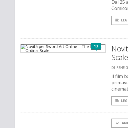
Dal 25 
Comicon
LEG
13
Novit
Scale
DI IRENE 
Il film
primave
cinemat
LEG
AN