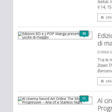
isekai.
il 14, 
LEG
36
Edizi
di m
DI IRENE 
Tra le 
Down Th
Barcarol
LEG
11
Al c
Progr