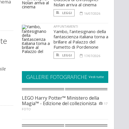
cinema
Nolan arriva al cinema
LEGGI
16/07/2026
APPUNTAMENTI
Yambo, l’antesignano della
fantascienza italiana torna a
ite
brillare al Palazzo del
Fumetto di Pordenone
LEGGI
17/07/2026
mile
GALLERIE FOTOGRAFICHE
Vedi tutte
LEGO Harry Potter™ Ministero della
Magia™ - Edizione del collezionista
17
FOTO