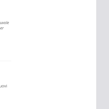
nuvole
er
uovi