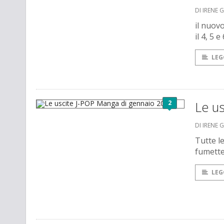
DI IRENE 
il nuov
il 4, 5 
LEG
2
Le u
DI IRENE 
Tutte l
fumette
LEG