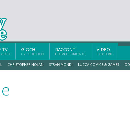
E TV
GIOCHI
RACCONTI
VIDEO
 VIDEO
E VIDEOGIOCHI
E FUMETTI ORIGINALI
E GALLERIE
L
CHRISTOPHER NOLAN
STRANIMONDI
LUCCA COMICS & GAMES
OD
ne