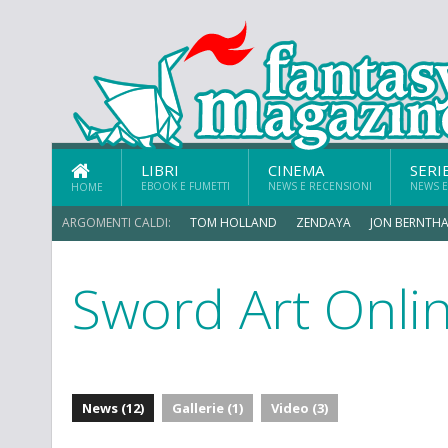
LIBRI
CINEMA
SERI
EBOOK E FUMETTI
NEWS E RECENSIONI
NEWS E
HOME
ARGOMENTI CALDI:
TOM HOLLAND
ZENDAYA
JON BERNTHA
Sword Art Onli
ERIK SOMMERS
News (12)
Gallerie (1)
Video (3)