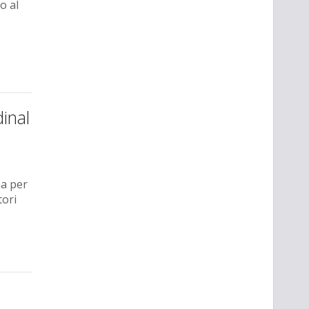
o al
inal
ma per
tori