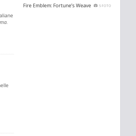
Fire Emblem: Fortune’s Weave
5 FOTO
taliane
ema
.
elle