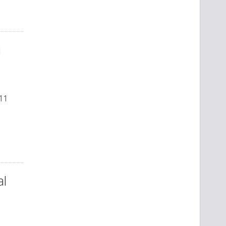
i
 11
al