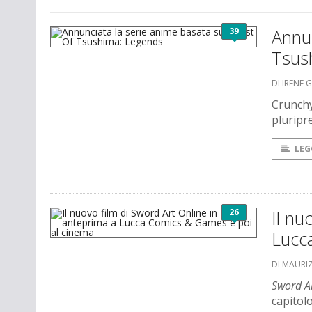
39
Annun
Tsus
DI IRENE 
Crunchy
pluripr
LEG
26
Il nu
Lucc
DI MAURI
Sword Ar
capitol