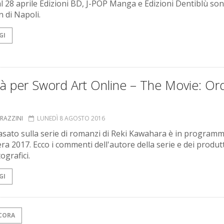
al 28 aprile Edizioni BD, J-POP Manga e Edizioni Dentiblù son
 di Napoli.
GI
à per Sword Art Online – The Movie: Ord
GRAZZINI
LUNEDÌ 8 AGOSTO 2016
 basato sulla serie di romanzi di Reki Kawahara è in program
ra 2017. Ecco i commenti dell'autore della serie e dei produt
ografici.
GI
CORA