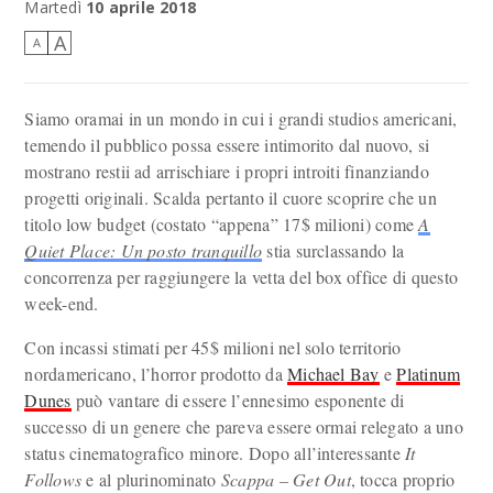
Martedì
10 aprile 2018
A
A
Siamo oramai in un mondo in cui i grandi studios americani,
temendo il pubblico possa essere intimorito dal nuovo, si
mostrano restii ad arrischiare i propri introiti finanziando
progetti originali. Scalda pertanto il cuore scoprire che un
titolo low budget (costato “appena” 17$ milioni) come
A
Quiet Place: Un posto tranquillo
stia surclassando la
concorrenza per raggiungere la vetta del box office di questo
week-end.
Con incassi stimati per 45$ milioni nel solo territorio
nordamericano, l’horror prodotto da
Michael Bay
e
Platinum
Dunes
può vantare di essere l’ennesimo esponente di
successo di un genere che pareva essere ormai relegato a uno
status cinematografico minore. Dopo all’interessante
It
Follows
e al plurinominato
Scappa – Get Out
, tocca proprio