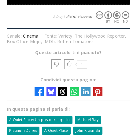
Alcuni diritti riservati
Canale:
Cinema
Fonte: Variety, The Hollywood Reporter,
Box Office Mojo, IMDb, Rotten Tomatoes
Questo articolo ti è piaciuto?
1
Condividi questa pagina:
In questa pagina si parla di:
A Quiet Place: Un posto tranquillo
Michael Bay
Platinum Dunes
A Quiet Place
John Krasinski