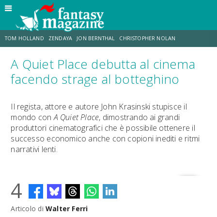
TOM HOLLAND
ZENDAYA
JON BERNTHAL
CHRISTOPHER NOLAN
A Quiet Place debutta al cinema
STRANIMONDI
LUCCA COMICS & GAMES
ODISSEA
MARK RUFFALO
facendo strage al botteghino
JACOB BATALON
ERIK SOMMERS
Il regista, attore e autore John Krasinski stupisce il
mondo con
A Quiet Place
, dimostrando ai grandi
produttori cinematografici che è possibile ottenere il
successo economico anche con copioni inediti e ritmi
narrativi lenti.
4
Articolo di
Walter Ferri