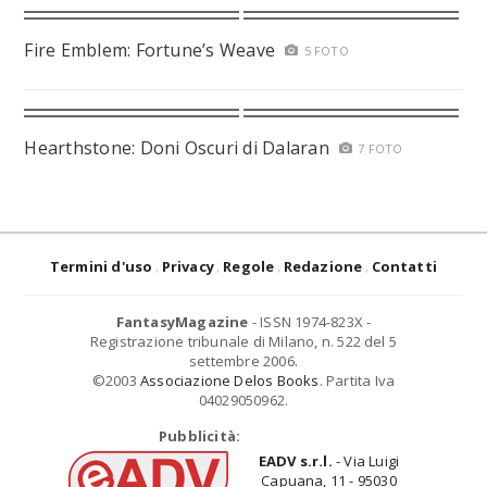
Fire Emblem: Fortune’s Weave
5 FOTO
Hearthstone: Doni Oscuri di Dalaran
7 FOTO
Termini d'uso
Privacy
Regole
Redazione
Contatti
FantasyMagazine
- ISSN 1974-823X -
Registrazione tribunale di Milano, n. 522 del 5
settembre 2006.
©2003
Associazione Delos Books
. Partita Iva
04029050962.
Pubblicità:
EADV s.r.l.
- Via Luigi
Capuana, 11 - 95030