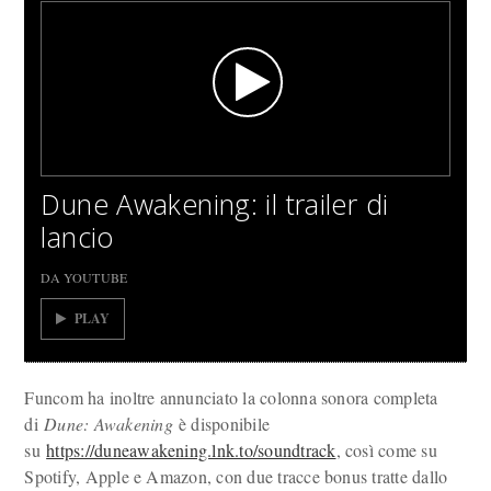
Dune Awakening: il trailer di
lancio
DA YOUTUBE
PLAY
Funcom ha inoltre annunciato la colonna sonora completa
di
Dune: Awakening
è disponibile
su
https://duneawakening.lnk.to/soundtrack
, così come su
Spotify, Apple e Amazon, con due tracce bonus tratte dallo