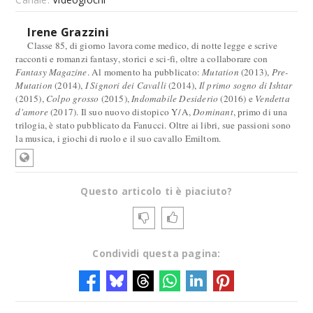
Irene Grazzini
Classe 85, di giorno lavora come medico, di notte legge e scrive
racconti e romanzi fantasy, storici e sci-fi, oltre a collaborare con
Fantasy Magazine
. Al momento ha pubblicato:
Mutation
(2013),
Pre-
Mutation
(2014),
I Signori dei Cavalli
(2014),
Il primo sogno di Ishtar
(2015),
Colpo grosso
(2015),
Indomabile Desiderio
(2016) e
Vendetta
d'amore
(2017). Il suo nuovo distopico Y/A,
Dominant
, primo di una
trilogia, è stato pubblicato da Fanucci. Oltre ai libri, sue passioni sono
la musica, i giochi di ruolo e il suo cavallo Emiltom.
Questo articolo ti è piaciuto?
Condividi questa pagina: