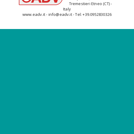
Tremestieri Etneo (CT) -
Italy
www.eadv.it - info@eadv.it - Tel: +39.0952830326