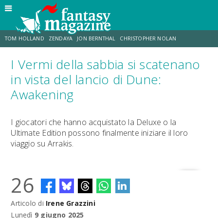
TOM HOLLAND
ZENDAYA
JON BERNTHAL
CHRISTOPHER NOLAN
I Vermi della sabbia si scatenano
STRANIMONDI
LUCCA COMICS & GAMES
ODISSEA
DESTIN DANIEL CRETTON
in vista del lancio di Dune:
Awakening
TRAMELL TILLMAN
CHRIS MCKENNA
I giocatori che hanno acquistato la Deluxe o la
Ultimate Edition possono finalmente iniziare il loro
viaggio su Arrakis.
26
Articolo di
Irene Grazzini
Lunedì
9 giugno 2025