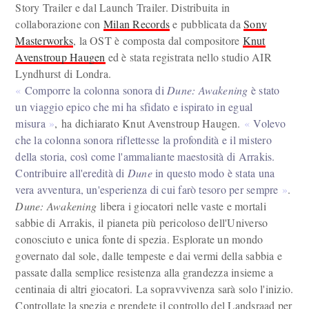
Story Trailer e dal Launch Trailer. Distribuita in
collaborazione con
Milan Records
e pubblicata da
Sony
Masterworks
, la OST è composta dal compositore
Knut
Avenstroup Haugen
ed è stata registrata nello studio AIR
Lyndhurst di Londra.
Comporre la colonna sonora di
Dune: Awakening
è stato
un viaggio epico che mi ha sfidato e ispirato in egual
misura
, ha dichiarato Knut Avenstroup Haugen.
Volevo
che la colonna sonora riflettesse la profondità e il mistero
della storia, così come l'ammaliante maestosità di Arrakis.
Contribuire all'eredità di
Dune
in questo modo è stata una
vera avventura, un'esperienza di cui farò tesoro per sempre
.
Dune: Awakening
libera i giocatori nelle vaste e mortali
sabbie di Arrakis, il pianeta più pericoloso dell'Universo
conosciuto e unica fonte di spezia. Esplorate un mondo
governato dal sole, dalle tempeste e dai vermi della sabbia e
passate dalla semplice resistenza alla grandezza insieme a
centinaia di altri giocatori. La sopravvivenza sarà solo l'inizio.
Controllate la spezia e prendete il controllo del Landsraad per