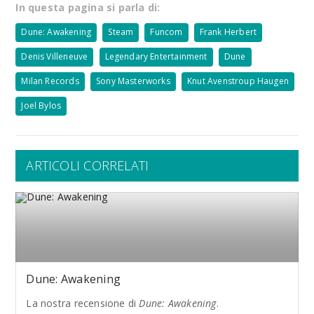
In questa pagina si parla di:
Dune: Awakening
Steam
Funcom
Frank Herbert
Denis Villeneuve
Legendary Entertainment
Dune
Milan Records
Sony Masterworks
Knut Avenstroup Haugen
Joel Bylos
ARTICOLI CORRELATI
Dune: Awakening
La nostra recensione di
Dune: Awakening
.