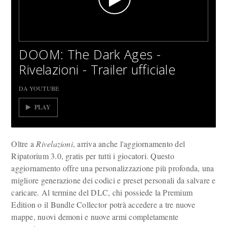
DOOM: The Dark Ages -
Rivelazioni - Trailer ufficiale
DA YOUTUBE
PLAY
Oltre a
Rivelazioni
, arriva anche l'aggiornamento del
Ripatorium 3.0, gratis per tutti i giocatori. Questo
aggiornamento offre una personalizzazione più profonda, una
migliore generazione dei codici e preset personali da salvare e
caricare. Al termine del DLC, chi possiede la Premium
Edition o il Bundle Collector potrà accedere a tre nuove
mappe, nuovi demoni e nuove armi completamente