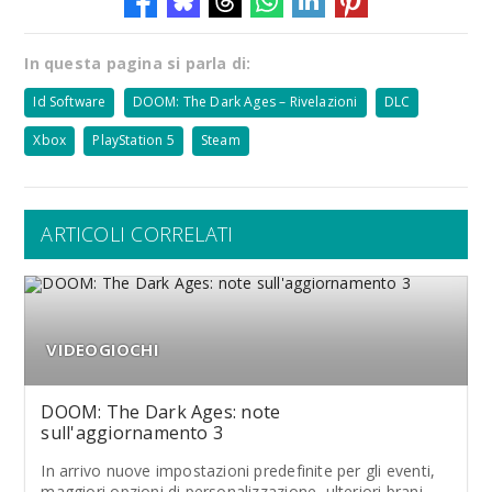
In questa pagina si parla di:
Id Software
DOOM: The Dark Ages – Rivelazioni
DLC
Xbox
PlayStation 5
Steam
ARTICOLI CORRELATI
VIDEOGIOCHI
DOOM: The Dark Ages: note
sull'aggiornamento 3
In arrivo nuove impostazioni predefinite per gli eventi,
maggiori opzioni di personalizzazione, ulteriori brani