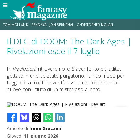
TOM HOLLAND
ZENDAYA
JON BERNTHAL
CHRISTOPHER NOLAN
Il DLC di DOOM: The Dark Ages |
STRANIMONDI
LUCCA COMICS & GAMES
ODISSEA
JACOB BATALON
Rivelazioni esce il 7 luglio
SPIDER-MAN: BRAND NEW DAY
MICHAEL MANDO
In
Rivelazioni
ritroveremo lo Slayer ferito e tradito,
gettato in uno spietato purgatorio; l'unico modo per
fuggire è affrontare verità assillati e trovare forze
nuove con l'aiuto di un misterioso alleato.
Articolo di
Irene Grazzini
DOOM: The Dark Ages | Rivelazioni - key art
Giovedì
11 giugno 2026