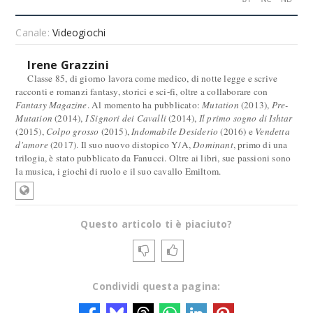
Canale:
Videogiochi
Irene Grazzini
Classe 85, di giorno lavora come medico, di notte legge e scrive
racconti e romanzi fantasy, storici e sci-fi, oltre a collaborare con
Fantasy Magazine
. Al momento ha pubblicato:
Mutation
(2013),
Pre-
Mutation
(2014),
I Signori dei Cavalli
(2014),
Il primo sogno di Ishtar
(2015),
Colpo grosso
(2015),
Indomabile Desiderio
(2016) e
Vendetta
d'amore
(2017). Il suo nuovo distopico Y/A,
Dominant
, primo di una
trilogia, è stato pubblicato da Fanucci. Oltre ai libri, sue passioni sono
la musica, i giochi di ruolo e il suo cavallo Emiltom.
Questo articolo ti è piaciuto?
Condividi questa pagina: