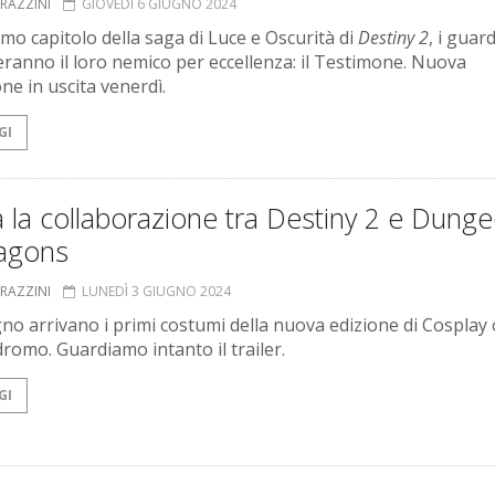
GRAZZINI
GIOVEDÌ 6 GIUGNO 2024
imo capitolo della saga di Luce e Oscurità di
Destiny 2
, i guar
eranno il loro nemico per eccellenza: il Testimone. Nuova
ne in uscita venerdì.
GI
a la collaborazione tra Destiny 2 e Dung
agons
GRAZZINI
LUNEDÌ 3 GIUGNO 2024
gno arrivano i primi costumi della nuova edizione di Cosplay o
omo. Guardiamo intanto il trailer.
GI