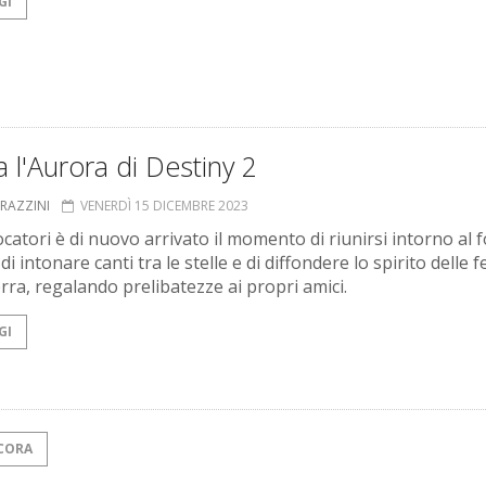
GI
 l'Aurora di Destiny 2
GRAZZINI
VENERDÌ 15 DICEMBRE 2023
ocatori è di nuovo arrivato il momento di riunirsi intorno al 
 di intonare canti tra le stelle e di diffondere lo spirito delle f
erra, regalando prelibatezze ai propri amici.
GI
CORA