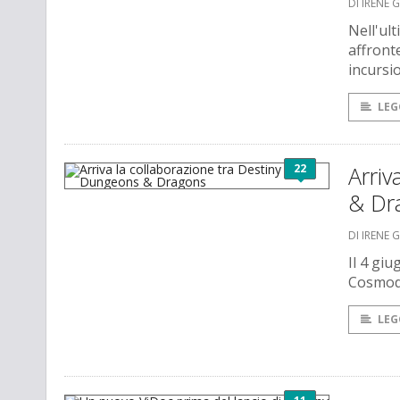
DI IRENE 
Nell'ult
affront
incursio
LEG
22
Arriv
& Dr
DI IRENE 
Il 4 giu
Cosmodr
LEG