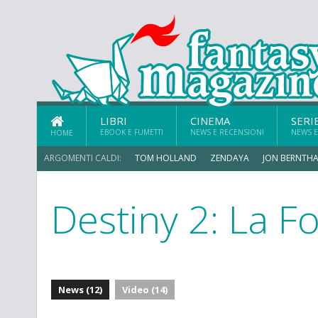
LIBRI
CINEMA
SERI
EBOOK E FUMETTI
NEWS E RECENSIONI
NEWS E
HOME
ARGOMENTI CALDI:
TOM HOLLAND
ZENDAYA
JON BERNTHA
Destiny 2: La F
News (12)
Video (14)