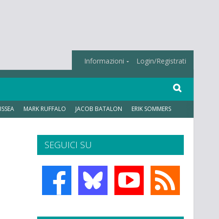
Informazioni
Login/Registrati
ISSEA
MARK RUFFALO
JACOB BATALON
ERIK SOMMERS
SEGUICI SU