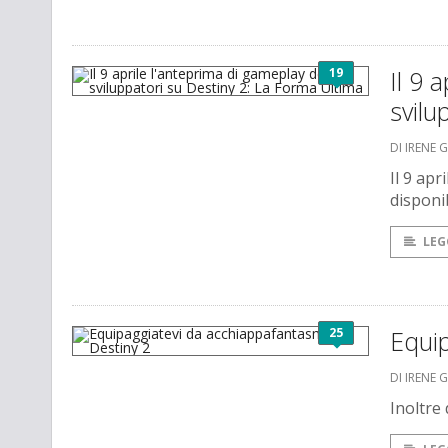
19
Il 9 
svilu
DI IRENE 
Il 9 apr
disponib
LEG
25
Equip
DI IRENE 
Inoltre 