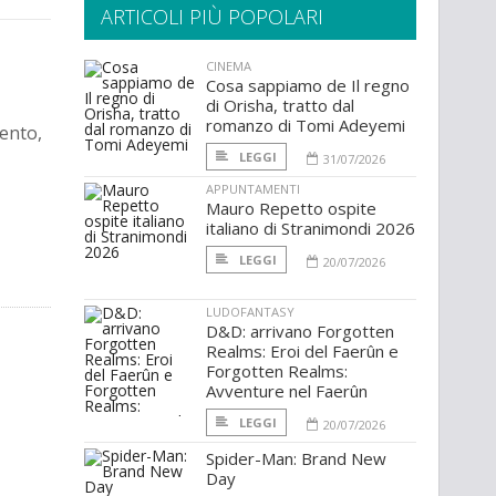
ARTICOLI PIÙ POPOLARI
CINEMA
Cosa sappiamo de Il regno
di Orisha, tratto dal
romanzo di Tomi Adeyemi
mento,
LEGGI
31/07/2026
APPUNTAMENTI
Mauro Repetto ospite
italiano di Stranimondi 2026
LEGGI
20/07/2026
LUDOFANTASY
D&D: arrivano Forgotten
Realms: Eroi del Faerûn e
Forgotten Realms:
Avventure nel Faerûn
LEGGI
20/07/2026
Spider-Man: Brand New
Day