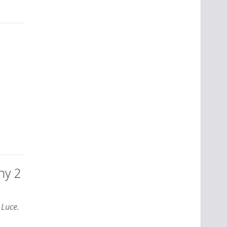
ny 2
 Luce.