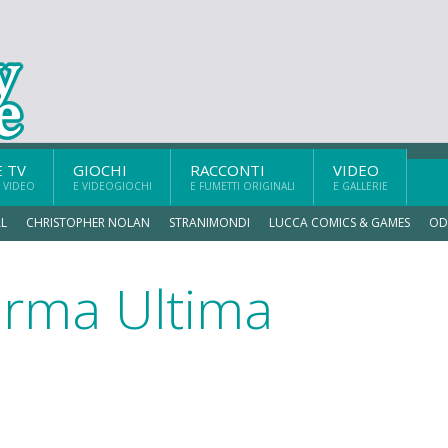
E TV
GIOCHI
RACCONTI
VIDEO
 VIDEO
E VIDEOGIOCHI
E FUMETTI ORIGINALI
E GALLERIE
L
CHRISTOPHER NOLAN
STRANIMONDI
LUCCA COMICS & GAMES
OD
orma Ultima