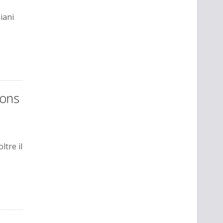
diani
eons
ltre il