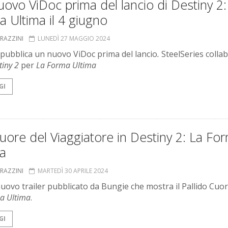
ovo ViDoc prima del lancio di Destiny 2:
 Ultima il 4 giugno
GRAZZINI
LUNEDÌ 27 MAGGIO 2024
pubblica un nuovo ViDoc prima del lancio
.
SteelSeries colla
tiny 2
per
La Forma Ultima
GI
uore del Viaggiatore in Destiny 2: La Fo
ma
GRAZZINI
MARTEDÌ 30 APRILE 2024
 nuovo trailer pubblicato da Bungie che mostra il Pallido Cuo
a Ultima
.
GI