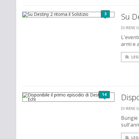
3
Su De
DI IRENE 
L'event
armi e 
LEG
14
Dispo
DI IRENE 
Bungie 
sull'ann
LEG