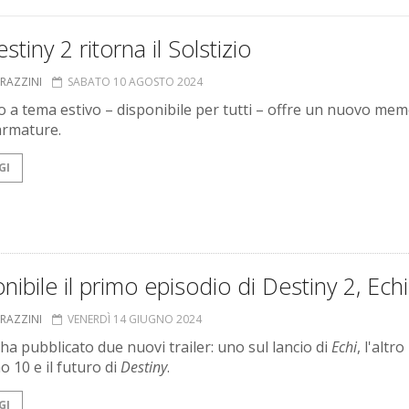
stiny 2 ritorna il Solstizio
GRAZZINI
SABATO 10 AGOSTO 2024
o a tema estivo – disponibile per tutti – offre un nuovo me
armature.
GI
nibile il primo episodio di Destiny 2, Echi
GRAZZINI
VENERDÌ 14 GIUGNO 2024
ha pubblicato due nuovi trailer: uno sul lancio di
Echi
, l'altro
o 10 e il futuro di
Destiny
.
GI