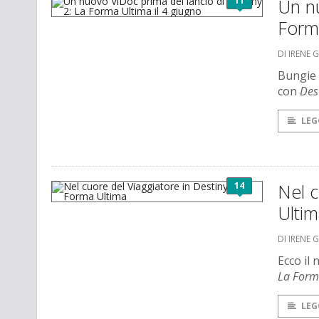
11
Un nu
Forma
DI IRENE 
Bungie 
con
Des
LEG
14
Nel c
Ulti
DI IRENE 
Ecco il
La Form
LEG