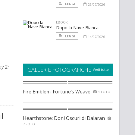
LEGGI
29/07/2026
EBOOK
Dopo la Nave Bianca
LEGGI
14/07/2026
ny 2:
GALLERIE FOTOGRAFICHE
Vedi tutte
Fire Emblem: Fortune’s Weave
5 FOTO
il
Hearthstone: Doni Oscuri di Dalaran
7 FOTO