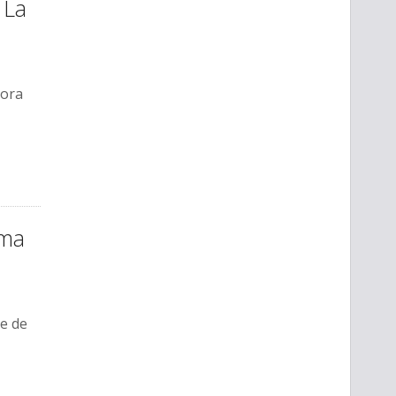
 La
bora
rma
re de