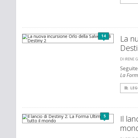
14
La nu
Desti
DI IRENE 
Seguite
La Form
LEG
5
Il la
mon