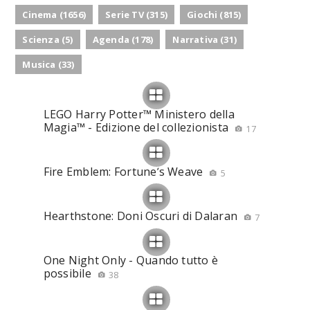
Cinema (1656)
Serie TV (315)
Giochi (815)
Scienza (5)
Agenda (178)
Narrativa (31)
Musica (33)
LEGO Harry Potter™ Ministero della
Magia™ - Edizione del collezionista
17
Fire Emblem: Fortune’s Weave
5
Hearthstone: Doni Oscuri di Dalaran
7
One Night Only - Quando tutto è
possibile
38