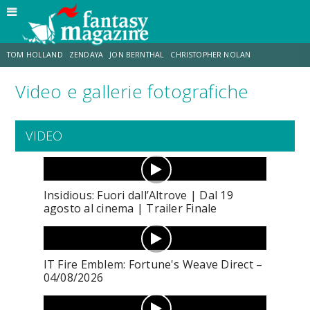
TOM HOLLAND
ZENDAYA
JON BERNTHAL
CHRISTOPHER NOLAN
Video e gallerie fotografiche
STRANIMONDI
LUCCA COMICS & GAMES
ODISSEA
CHRIS MCKENNA
VIDEO
DESTIN DANIEL CRETTON
ERIK SOMMERS
Insidious: Fuori dall’Altrove | Dal 19
agosto al cinema | Trailer Finale
IT Fire Emblem: Fortune's Weave Direct –
04/08/2026