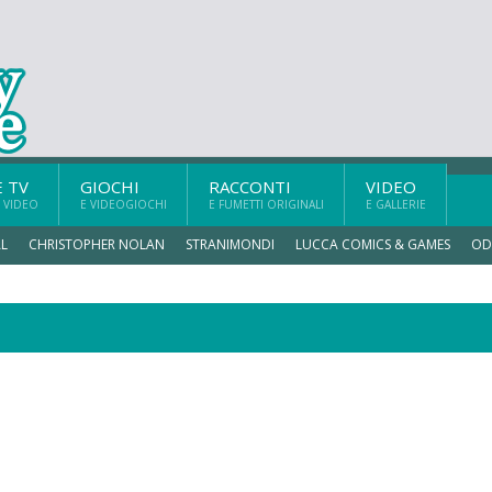
E TV
GIOCHI
RACCONTI
VIDEO
 VIDEO
E VIDEOGIOCHI
E FUMETTI ORIGINALI
E GALLERIE
L
CHRISTOPHER NOLAN
STRANIMONDI
LUCCA COMICS & GAMES
OD