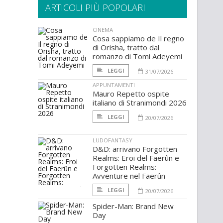
ARTICOLI PIÙ POPOLARI
CINEMA
Cosa sappiamo de Il regno
di Orisha, tratto dal
romanzo di Tomi Adeyemi
LEGGI
31/07/2026
APPUNTAMENTI
Mauro Repetto ospite
italiano di Stranimondi 2026
LEGGI
20/07/2026
LUDOFANTASY
D&D: arrivano Forgotten
Realms: Eroi del Faerûn e
Forgotten Realms:
Avventure nel Faerûn
LEGGI
20/07/2026
Spider-Man: Brand New
Day