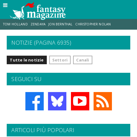
TOM HOLLAND
ZENDAYA
JON BERNTHAL
CHRISTOPHER NOLAN
NOTIZIE (PAGINA 6935)
STRANIMONDI
LUCCA COMICS & GAMES
ODISSEA
CHRIS MCKENNA
Tutte le notizie
Settori
Canali
DESTIN DANIEL CRETTON
ERIK SOMMERS
SEGUICI SU
ARTICOLI PIÙ POPOLARI