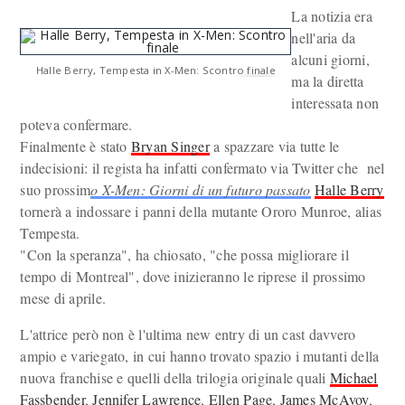
La notizia era
nell'aria da
alcuni giorni,
Halle Berry, Tempesta in X-Men: Scontro finale
ma la diretta
interessata non
poteva confermare.
Finalmente è stato
Bryan Singer
a spazzare via tutte le
indecisioni: il regista ha infatti confermato via Twitter che nel
suo prossim
o X-Men: Giorni di un futuro passato
Halle Berry
tornerà a indossare i panni della mutante Ororo Munroe, alias
Tempesta.
"Con la speranza", ha chiosato, "che possa migliorare il
tempo di Montreal", dove inizieranno le riprese il prossimo
mese di aprile.
L'attrice però non è l'ultima new entry di un cast davvero
ampio e variegato, in cui hanno trovato spazio i mutanti della
nuova franchise e quelli della trilogia originale quali
Michael
Fassbender
,
Jennifer Lawrence
,
Ellen Page
,
James McAvoy
,