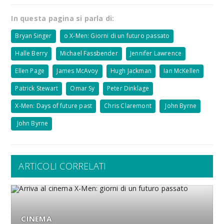
In questa pagina si parla di:
Bryan Singer
o X-Men: Giorni di un futuro passato
Halle Berry
Michael Fassbender
Jennifer Lawrence
Ellen Page
James McAvoy
Hugh Jackman
Ian McKellen
Patrick Stewart
Omar Sy
Peter Dinklage
X-Men: Days of future past
Chris Claremont
John Byrne
John Byrne
ARTICOLI CORRELATI
CINEMA