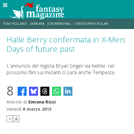
TOM HOLLAND
ZENDAYA
JON BERNTHAL
CHRISTOPHER NOLAN
Halle Berry confermata in X-Men:
STRANIMONDI
LUCCA COMICS & GAMES
ODISSEA
JACOB BATALON
Days of future past
SPIDER-MAN: BRAND NEW DAY
MICHAEL MANDO
L'annuncio del regista Bryan Singer via twitter: nel
prossimo film sui mutanti ci sarà anche Tempesta
8
Articolo di
Simona Ricci
Venerdì
8 marzo 2013
A
A