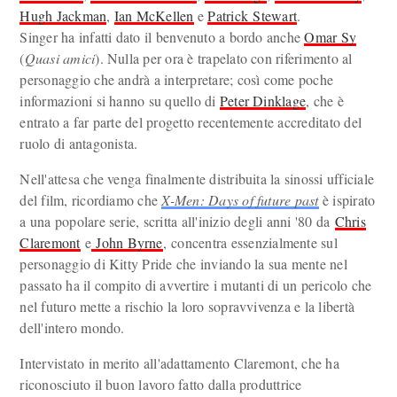
Hugh Jackman
,
Ian McKellen
e
Patrick Stewart
.
Singer ha infatti dato il benvenuto a bordo anche
Omar Sy
(
Quasi amici
). Nulla per ora è trapelato con riferimento al
personaggio che andrà a interpretare; così come poche
informazioni si hanno su quello di
Peter Dinklage
, che è
entrato a far parte del progetto recentemente accreditato del
ruolo di antagonista.
Nell'attesa che venga finalmente distribuita la sinossi ufficiale
del film, ricordiamo che
X-Men: Days of future past
è ispirato
a una popolare serie, scritta all'inizio degli anni '80 da
Chris
Claremont
e
John Byrne
, concentra essenzialmente sul
personaggio di Kitty Pride che inviando la sua mente nel
passato ha il compito di avvertire i mutanti di un pericolo che
nel futuro mette a rischio la loro sopravvivenza e la libertà
dell'intero mondo.
Intervistato in merito all'adattamento Claremont, che ha
riconosciuto il buon lavoro fatto dalla produttrice