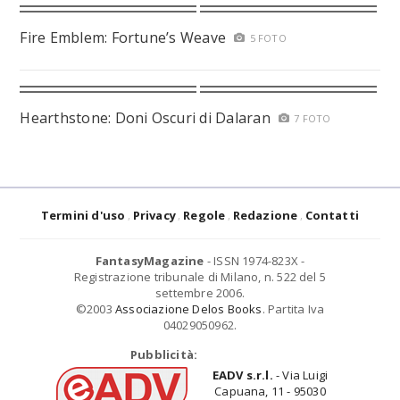
Fire Emblem: Fortune’s Weave
5 FOTO
Hearthstone: Doni Oscuri di Dalaran
7 FOTO
Termini d'uso
Privacy
Regole
Redazione
Contatti
FantasyMagazine
- ISSN 1974-823X -
Registrazione tribunale di Milano, n. 522 del 5
settembre 2006.
©2003
Associazione Delos Books
. Partita Iva
04029050962.
Pubblicità:
EADV s.r.l.
- Via Luigi
Capuana, 11 - 95030