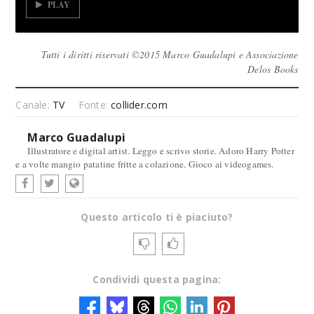
PLAY
Tutti i diritti riservati ©2015 Marco Guadalupi e Associazione
Delos Books
Canale:
TV
Fonte:
collider.com
Marco Guadalupi
Illustratore e digital artist. Leggo e scrivo storie. Adoro Harry Potter
e a volte mangio patatine fritte a colazione. Gioco ai videogames.
Questo articolo ti è piaciuto?
Condividi questa pagina: