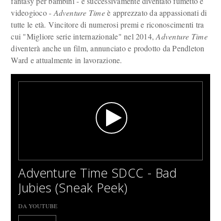
fantasy per bambini - e successivamente diventato fumetto e
videogioco -
Adventure Time
è apprezzato da appassionati di
tutte le età. Vincitore di numerosi premi e riconoscimenti tra
cui "Migliore serie internazionale" nel 2014,
Adventure Time
diventerà anche un film, annunciato e prodotto da Pendleton
Ward e attualmente in lavorazione.
Adventure Time SDCC - Bad
Jubies (Sneak Peek)
DA YOUTUBE