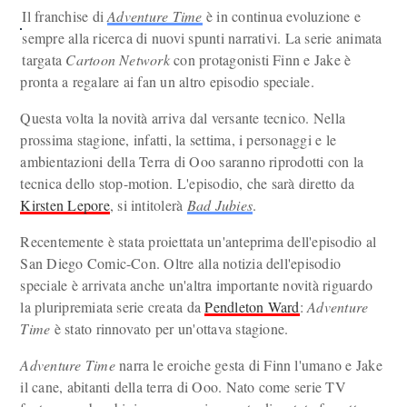
Il franchise di
Adventure Time
è in continua evoluzione e
sempre alla ricerca di nuovi spunti narrativi. La serie animata
targata
Cartoon Network
con protagonisti Finn e Jake è
pronta a regalare ai fan un altro episodio speciale.
Questa volta la novità arriva dal versante tecnico. Nella
prossima stagione, infatti, la settima, i personaggi e le
ambientazioni della Terra di Ooo saranno riprodotti con la
tecnica dello stop-motion. L'episodio, che sarà diretto da
Kirsten Lepore
, si intitolerà
Bad Jubies
.
Recentemente è stata proiettata un'anteprima dell'episodio al
San Diego Comic-Con. Oltre alla notizia dell'episodio
speciale è arrivata anche un'altra importante novità riguardo
la pluripremiata serie creata da
Pendleton Ward
:
Adventure
Time
è stato rinnovato per un'ottava stagione.
Adventure Time
narra le eroiche gesta di Finn l'umano e Jake
il cane, abitanti della terra di Ooo. Nato come serie TV