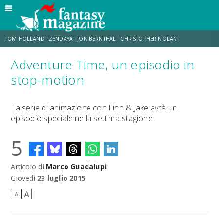
TOM HOLLAND
ZENDAYA
JON BERNTHAL
CHRISTOPHER NOLAN
Adventure Time, un episodio in
STRANIMONDI
LUCCA COMICS & GAMES
ODISSEA
MARK RUFFALO
stop-motion
JACOB BATALON
ERIK SOMMERS
La serie di animazione con Finn & Jake avrà un
episodio speciale nella settima stagione.
5
Articolo di
Marco Guadalupi
Giovedì
23 luglio 2015
A
A