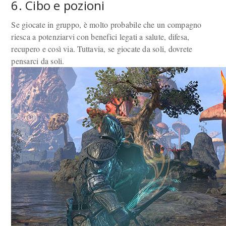
6. Cibo e pozioni
Se giocate in gruppo, è molto probabile che un compagno
riesca a potenziarvi con benefici legati a salute, difesa,
recupero e così via. Tuttavia, se giocate da soli, dovrete
pensarci da soli.