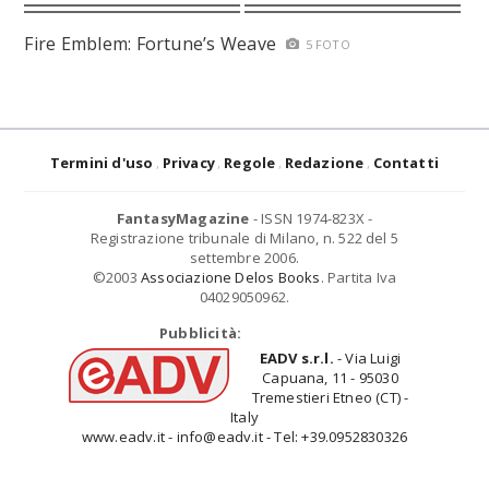
Fire Emblem: Fortune’s Weave
5 FOTO
Termini d'uso
Privacy
Regole
Redazione
Contatti
FantasyMagazine
- ISSN 1974-823X -
Registrazione tribunale di Milano, n. 522 del 5
settembre 2006.
©2003
Associazione Delos Books
. Partita Iva
04029050962.
Pubblicità:
EADV s.r.l.
- Via Luigi
Capuana, 11 - 95030
Tremestieri Etneo (CT) -
Italy
www.eadv.it - info@eadv.it - Tel: +39.0952830326