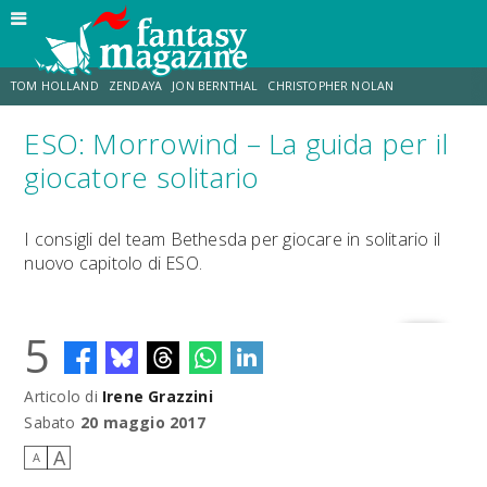
TOM HOLLAND
ZENDAYA
JON BERNTHAL
CHRISTOPHER NOLAN
ESO: Morrowind – La guida per il
STRANIMONDI
LUCCA COMICS & GAMES
ODISSEA
CHRIS MCKENNA
giocatore solitario
DESTIN DANIEL CRETTON
ERIK SOMMERS
I consigli del team Bethesda per giocare in solitario il
nuovo capitolo di ESO.
5
Articolo di
Irene Grazzini
Sabato
20 maggio 2017
A
A