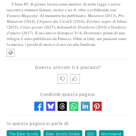
Classe 85, di giorno lavora come medico, di notte legge e scrive
racconti e romanzi fantasy, storici e sci-fi, oltre a collaborare con
Fantasy Magazine
. Al momento ha pubblicato:
Mutation
(2013),
Pre-
Mutation
(2014),
I Signori dei Cavalli
(2014),
Il primo sogno di Ishtar
(2015),
Colpo grosso
(2015),
Indomabile Desiderio
(2016) e
Vendetta
d'amore
(2017). Il suo nuovo distopico Y/A,
Dominant
, primo di una
trilogia, è stato pubblicato da Fanucci. Oltre ai libri, sue passioni sono
la musica, i giochi di ruolo e il suo cavallo Emiltom.
Questo articolo ti è piaciuto?
Condividi questa pagina:
In questa pagina si parla di:
The Elder Scrolls
Elder Scrolls Online
ESO
Morrowind