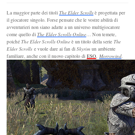
La maggior parte dei titoli
The Elder Scrolls
è progettata per
il giocatore singolo. Forse pensate che le vostre abilità di
avventurieri non siano adatte a un universo multigiocatore
come quello di
The Elder Scrolls Online
… Non temete,
poiché
The Elder Scrolls Online
è un titolo della serie
The
Elder Scrolls
e vuole dare ai fan di
Skyrim
un ambiente
familiare, anche con il nuovo capitolo di
ESO
,
Morrowind
.