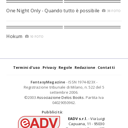
One Night Only - Quando tutto è possibile
38 FOTO
Hokum
10 FOTO
Termini d'uso
Privacy
Regole
Redazione
Contatti
FantasyMagazine
- ISSN 1974-823X -
Registrazione tribunale di Milano, n. 522 del 5
settembre 2006.
©2003
Associazione Delos Books
. Partita Iva
04029050962.
Pubblicità:
EADV s.r.l.
- Via Luigi
Capuana, 11 - 95030