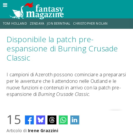
TOM HOLLAND
ZENDAYA
JON BERNTHAL
CHRISTOPHER NOLAN
Disponibile la patch pre-
STRANIMONDI
LUCCA COMICS & GAMES
ODISSEA
DESTIN DANIEL CRETTON
espansione di Burning Crusade
Classic
ERIK SOMMERS
TRAMELL TILLMAN
I campioni di Azeroth possono cominciare a prepararsi
per le avventure che li attendono nelle Outland e le
nuove funzioni e contenuti in arrivo con la patch pre-
espansione di
Burning Crusade Classic.
15
Articolo di
Irene Grazzini