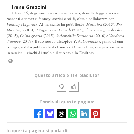
Irene Grazzini
Classe 85, di giorno lavora come medico, di notte legge e scrive
racconti e romanzi fantasy, storici e sci-fi, oltre a collaborare con
Fantasy Magazine
. Al momento ha pubblicato:
Mutation
(2013),
Pre-
Mutation
(2014),
I Signori dei Cavalli
(2014),
Il primo sogno di Ishtar
(2015),
Colpo grosso
(2015),
Indomabile Desiderio
(2016) e
Vendetta
d'amore
(2017). Il suo nuovo distopico Y/A,
Dominant
, primo di una
trilogia, è stato pubblicato da Fanucci. Oltre ai libri, sue passioni sono
la musica, i giochi di ruolo e il suo cavallo Emiltom.
Questo articolo ti è piaciuto?
Condividi questa pagina:
In questa pagina si parla di: