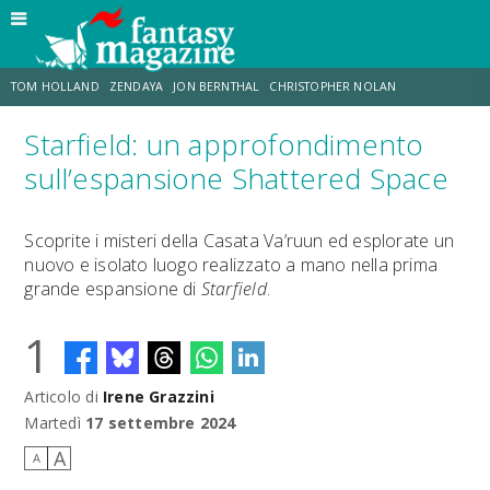
TOM HOLLAND
ZENDAYA
JON BERNTHAL
CHRISTOPHER NOLAN
Starfield: un approfondimento
STRANIMONDI
LUCCA COMICS & GAMES
ODISSEA
MARK RUFFALO
sull’espansione Shattered Space
JACOB BATALON
ERIK SOMMERS
Scoprite i misteri della Casata Va’ruun ed esplorate un
nuovo e isolato luogo realizzato a mano nella prima
grande espansione di
Starfield
.
1
Articolo di
Irene Grazzini
Martedì
17 settembre 2024
A
A