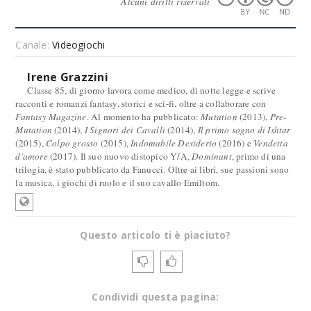
Alcuni diritti riservati
Canale:
Videogiochi
Irene Grazzini
Classe 85, di giorno lavora come medico, di notte legge e scrive
racconti e romanzi fantasy, storici e sci-fi, oltre a collaborare con
Fantasy Magazine
. Al momento ha pubblicato:
Mutation
(2013),
Pre-
Mutation
(2014),
I Signori dei Cavalli
(2014),
Il primo sogno di Ishtar
(2015),
Colpo grosso
(2015),
Indomabile Desiderio
(2016) e
Vendetta
d'amore
(2017). Il suo nuovo distopico Y/A,
Dominant
, primo di una
trilogia, è stato pubblicato da Fanucci. Oltre ai libri, sue passioni sono
la musica, i giochi di ruolo e il suo cavallo Emiltom.
Questo articolo ti è piaciuto?
Condividi questa pagina: