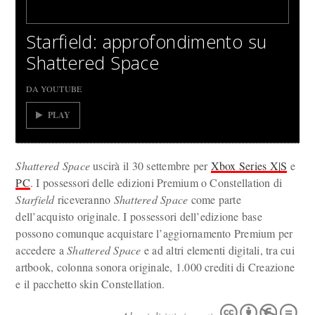
Starfield: approfondimento su
Shattered Space
DA YOUTUBE
PLAY
Shattered Space
uscirà il 30 settembre per
Xbox Series X|S
e
PC
. I possessori delle edizioni Premium o Constellation di
Starfield
riceveranno
Shattered Space
come parte
dell’acquisto originale. I possessori dell’edizione base
possono comunque acquistare l’aggiornamento Premium per
accedere a
Shattered Space
e ad altri elementi digitali, tra cui
artbook, colonna sonora originale, 1.000 crediti di Creazione
e il pacchetto skin Constellation.