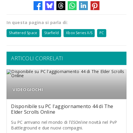
In questa pagina si parla di:
Shattered Space
Starfield
Xbox Series X/S
PC
ARTICOLI CORRELATI
VIDEOGIOCHI
Disponibile su PC l'aggiornamento 44 di The
Elder Scrolls Online
Su PC arrivano nel mondo di
TESOnline
novità nel PvP
Battleground e due nuovi compagni.