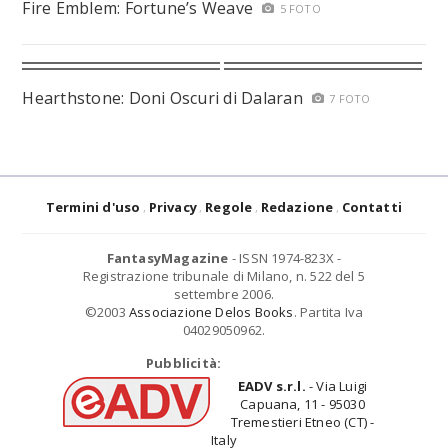
Fire Emblem: Fortune’s Weave
5 FOTO
Hearthstone: Doni Oscuri di Dalaran
7 FOTO
Termini d'uso
Privacy
Regole
Redazione
Contatti
FantasyMagazine
- ISSN 1974-823X -
Registrazione tribunale di Milano, n. 522 del 5
settembre 2006.
©2003
Associazione Delos Books
. Partita Iva
04029050962.
Pubblicità:
EADV s.r.l.
- Via Luigi
Capuana, 11 - 95030
Tremestieri Etneo (CT) -
Italy