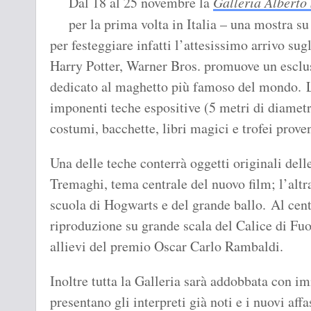
Dal 18 al 25 novembre la
Galleria Alberto
per la prima volta in Italia – una mostra s
per festeggiare infatti l’attesissimo arrivo sug
Harry Potter, Warner Bros. promuove un esclu
dedicato al maghetto più famoso del mondo. L
imponenti teche espositive (5 metri di diametr
costumi, bacchette, libri magici e trofei prove
Una delle teche conterrà oggetti originali del
Tremaghi, tema centrale del nuovo film; l’alt
scuola di Hogwarts e del grande ballo. Al cent
riproduzione su grande scala del Calice di Fu
allievi del premio Oscar Carlo Rambaldi.
Inoltre tutta la Galleria sarà addobbata con i
presentano gli interpreti già noti e i nuovi af