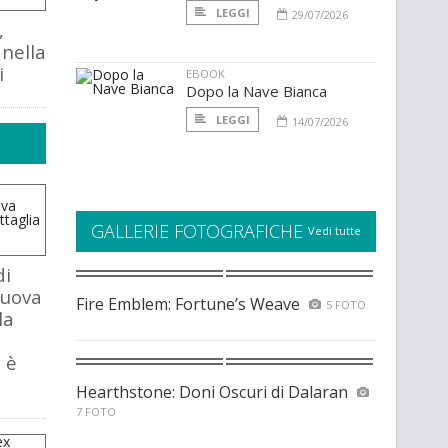
LEGGI
29/07/2026
,
nella
i
EBOOK
Dopo la Nave Bianca
LEGGI
14/07/2026
GALLERIE FOTOGRAFICHE
Vedi tutte
di
nuova
Fire Emblem: Fortune’s Weave
5 FOTO
la
 è
Hearthstone: Doni Oscuri di Dalaran
7 FOTO