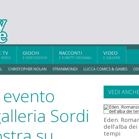
E TV
GIOCHI
RACCONTI
VIDEO
 VIDEO
E VIDEOGIOCHI
E FUMETTI ORIGINALI
E GALLERIE
L
CHRISTOPHER NOLAN
STRANIMONDI
LUCCA COMICS & GAMES
OD
 evento
VEDI ANCH
galleria Sordi
Eden. Roma
dell'alba dei
stra su
tempi