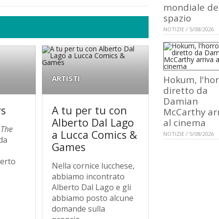
mondiale de
spazio
NOTIZIE / 5/08/2026
ARTISTI
Hokum, l'hor
diretto da
Damian
rs
A tu per tu con
McCarthy ar
Alberto Dal Lago
al cinema
i
The
a Lucca Comics &
NOTIZIE / 5/08/2026
 da
Games
berto
Nella cornice lucchese,
abbiamo incontrato
Alberto Dal Lago e gli
abbiamo posto alcune
domande sulla