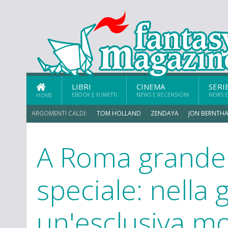
LIBRI
CINEMA
SERI
EBOOK E FUMETTI
NEWS E RECENSIONI
NEWS E
HOME
ARGOMENTI CALDI:
TOM HOLLAND
ZENDAYA
JON BERNTHA
A Roma grande
speciale: nella 
un'esclusiva mo