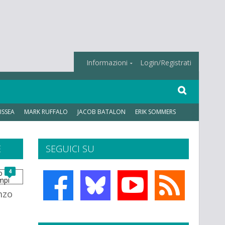
Informazioni
Login/Registrati
ISSEA
MARK RUFFALO
JACOB BATALON
ERIK SOMMERS
E
SEGUICI SU
4
nzo