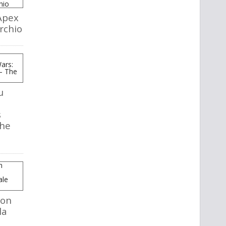
Apex
rchio
u
s
The
mon
la