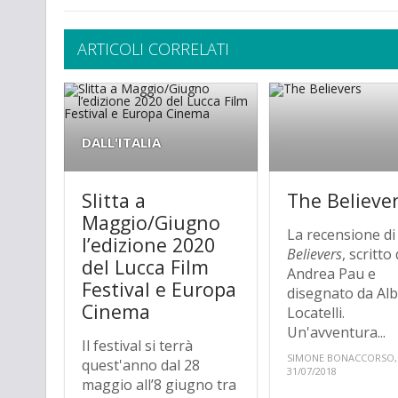
ARTICOLI CORRELATI
DALL'ITALIA
Slitta a
The Believe
Maggio/Giugno
La recensione d
l’edizione 2020
Believers
, scritto
del Lucca Film
Andrea Pau e
Festival e Europa
disegnato da Al
Cinema
Locatelli.
Un'avventura...
Il festival si terrà
SIMONE BONACCORSO,
quest'anno dal 28
31/07/2018
maggio all’8 giugno tra