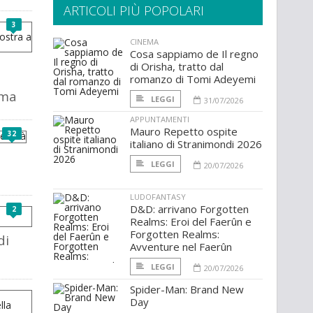
ARTICOLI PIÙ POPOLARI
3
CINEMA
Cosa sappiamo de Il regno
di Orisha, tratto dal
romanzo di Tomi Adeyemi
oma
LEGGI
31/07/2026
APPUNTAMENTI
Mauro Repetto ospite
32
italiano di Stranimondi 2026
LEGGI
20/07/2026
LUDOFANTASY
D&D: arrivano Forgotten
2
Realms: Eroi del Faerûn e
Forgotten Realms:
di
Avventure nel Faerûn
LEGGI
20/07/2026
Spider-Man: Brand New
Day