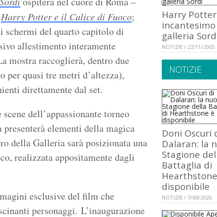
 Sordi
ospiterà nel cuore di Roma –
Harry Potter
u
Harry Potter e il Calice di Fuoco
;
incantesimo 
li schermi del quarto capitolo di
galleria Sord
sivo allestimento interamente
NOTIZIE / 22/11/2005
a mostra raccoglierà, dentro due
NOTIZIE
o per quasi tre metri d’altezza),
nienti direttamente dal set.
le scene dell’appassionante torneo
ra presenterà elementi della magica
Doni Oscuri 
ro della Galleria sarà posizionata una
Dalaran: la 
Stagione del
oco, realizzata appositamente dagli
Battaglia di
Hearthstone
disponibile
mmagini esclusive del film che
NOTIZIE / 7/08/2026
fascinanti personaggi. L’inaugurazione