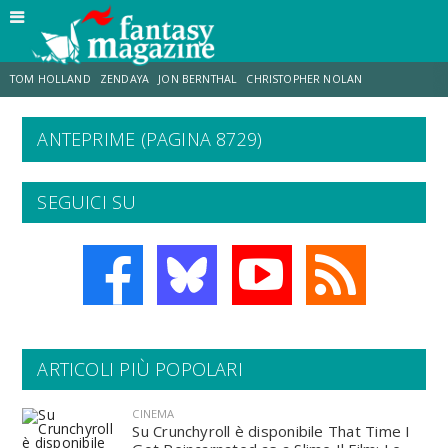
TOM HOLLAND
ZENDAYA
JON BERNTHAL
CHRISTOPHER NOLAN
ANTEPRIME (PAGINA 8729)
STRANIMONDI
LUCCA COMICS & GAMES
ODISSEA
JACOB BATALON
SEGUICI SU
SPIDER-MAN: BRAND NEW DAY
MICHAEL MANDO
ARTICOLI PIÙ POPOLARI
CINEMA
Su Crunchyroll è disponibile That Time I