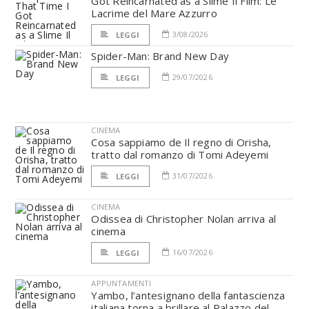
Got Reincarnated as a Slime Il Film: Le
Lacrime del Mare Azzurro
3/08/2026
LEGGI
Spider-Man: Brand New Day
29/07/2026
LEGGI
CINEMA
Cosa sappiamo de Il regno di Orisha,
tratto dal romanzo di Tomi Adeyemi
31/07/2026
LEGGI
CINEMA
Odissea di Christopher Nolan arriva al
cinema
16/07/2026
LEGGI
APPUNTAMENTI
Yambo, l’antesignano della fantascienza
italiana torna a brillare al Palazzo del