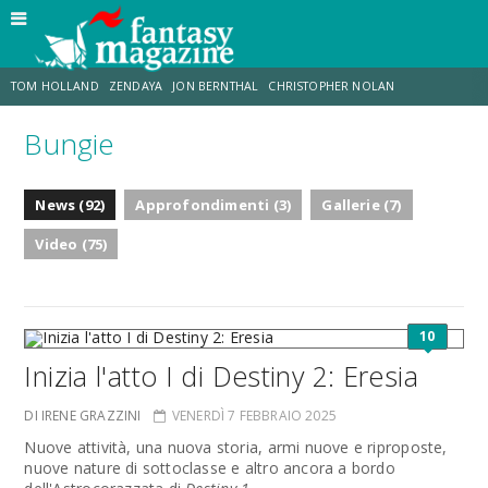
TOM HOLLAND
ZENDAYA
JON BERNTHAL
CHRISTOPHER NOLAN
Bungie
STRANIMONDI
LUCCA COMICS & GAMES
ODISSEA
MARK RUFFALO
News (92)
Approfondimenti (3)
Gallerie (7)
JACOB BATALON
ERIK SOMMERS
Video (75)
10
Inizia l'atto I di Destiny 2: Eresia
DI IRENE GRAZZINI
VENERDÌ 7 FEBBRAIO 2025
Nuove attività, una nuova storia, armi nuove e riproposte,
nuove nature di sottoclasse e altro ancora a bordo