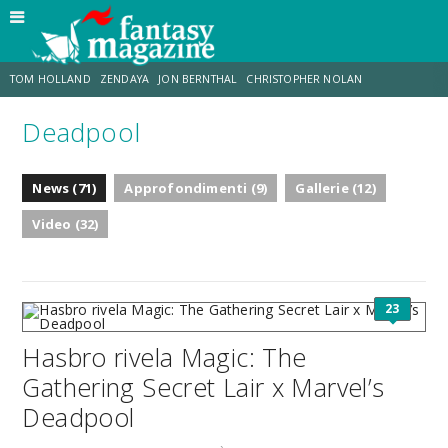
TOM HOLLAND
ZENDAYA
JON BERNTHAL
CHRISTOPHER NOLAN
Deadpool
STRANIMONDI
LUCCA COMICS & GAMES
ODISSEA
CHRIS MCKENNA
News (71)
Approfondimenti (9)
Gallerie (12)
DESTIN DANIEL CRETTON
ERIK SOMMERS
Video (32)
23
Hasbro rivela Magic: The
Gathering Secret Lair x Marvel’s
Deadpool