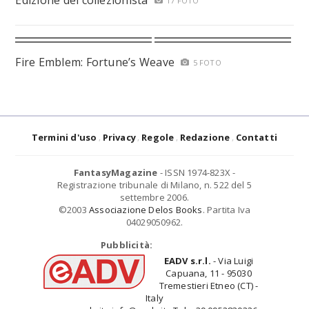
Edizione del collezionista
17 FOTO
Fire Emblem: Fortune’s Weave
5 FOTO
Termini d'uso
Privacy
Regole
Redazione
Contatti
FantasyMagazine
- ISSN 1974-823X -
Registrazione tribunale di Milano, n. 522 del 5
settembre 2006.
©2003
Associazione Delos Books
. Partita Iva
04029050962.
Pubblicità:
EADV s.r.l.
- Via Luigi
Capuana, 11 - 95030
Tremestieri Etneo (CT) -
Italy