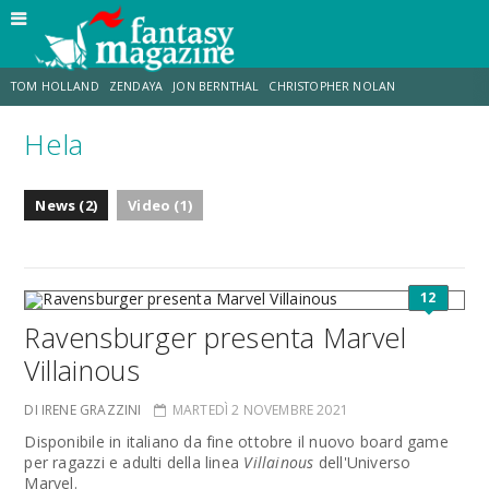
TOM HOLLAND
ZENDAYA
JON BERNTHAL
CHRISTOPHER NOLAN
Hela
STRANIMONDI
LUCCA COMICS & GAMES
ODISSEA
CHRIS MCKENNA
News (2)
Video (1)
DESTIN DANIEL CRETTON
ERIK SOMMERS
12
Ravensburger presenta Marvel
Villainous
DI IRENE GRAZZINI
MARTEDÌ 2 NOVEMBRE 2021
Disponibile in italiano da fine ottobre il nuovo board game
per ragazzi e adulti della linea
Villainous
dell'Universo
Marvel.