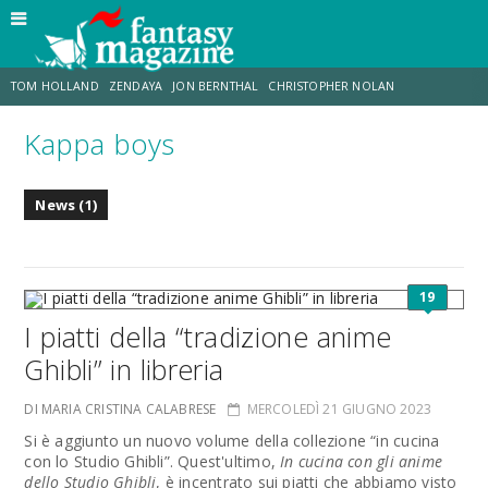
TOM HOLLAND
ZENDAYA
JON BERNTHAL
CHRISTOPHER NOLAN
Kappa boys
STRANIMONDI
LUCCA COMICS & GAMES
ODISSEA
JACOB BATALON
News (1)
SPIDER-MAN: BRAND NEW DAY
MICHAEL MANDO
19
I piatti della “tradizione anime
Ghibli” in libreria
DI MARIA CRISTINA CALABRESE
MERCOLEDÌ 21 GIUGNO 2023
Si è aggiunto un nuovo volume della collezione “in cucina
con lo Studio Ghibli”. Quest'ultimo,
In cucina con gli anime
dello Studio Ghibli
, è incentrato sui piatti che abbiamo visto