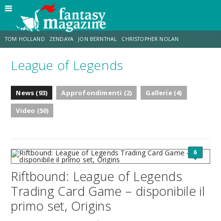
TOM HOLLAND
ZENDAYA
JON BERNTHAL
CHRISTOPHER NOLAN
League of Legends
STRANIMONDI
LUCCA COMICS & GAMES
ODISSEA
JACOB BATALON
News (93)
Approfondimenti (2)
Gallerie (4)
SPIDER-MAN: BRAND NEW DAY
MICHAEL MANDO
Video (50)
6
Riftbound: League of Legends
Trading Card Game – disponibile il
primo set, Origins