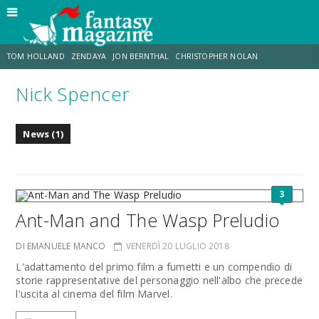
TOM HOLLAND
ZENDAYA
JON BERNTHAL
CHRISTOPHER NOLAN
Nick Spencer
STRANIMONDI
LUCCA COMICS & GAMES
ODISSEA
CHRIS MCKENNA
News (1)
DESTIN DANIEL CRETTON
ERIK SOMMERS
3
Ant-Man and The Wasp Preludio
DI EMANUELE MANCO
VENERDÌ 20 LUGLIO 2018
L'adattamento del primo film a fumetti e un compendio di
storie rappresentative del personaggio nell'albo che precede
l'uscita al cinema del film Marvel.