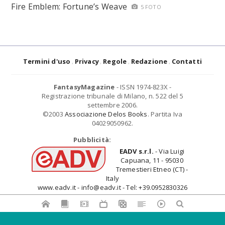
Fire Emblem: Fortune’s Weave
5 FOTO
Termini d'uso
Privacy
Regole
Redazione
Contatti
FantasyMagazine
- ISSN 1974-823X -
Registrazione tribunale di Milano, n. 522 del 5
settembre 2006.
©2003
Associazione Delos Books
. Partita Iva
04029050962.
Pubblicità:
EADV s.r.l.
- Via Luigi
Capuana, 11 - 95030
Tremestieri Etneo (CT) -
Italy
www.eadv.it - info@eadv.it - Tel: +39.0952830326