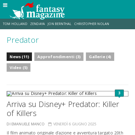
TOM HOLLAND
ZENDAYA
JON BERNTHAL
CHRISTOPHER NOLAN
Predator
STRANIMONDI
LUCCA COMICS & GAMES
ODISSEA
TRAMELL TILLMAN
News (11)
Approfondimenti (3)
Gallerie (4)
CHRIS MCKENNA
ERIK SOMMERS
Video (5)
3
Arriva su Disney+ Predator: Killer
of Killers
DI EMANUELE MANCO
VENERDÌ 6 GIUGNO 2025
Il film animato originale d’azione e avventura targato 20th