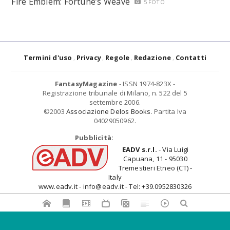
Fire Emblem: Fortune’s Weave
5 FOTO
Termini d'uso
Privacy
Regole
Redazione
Contatti
FantasyMagazine
- ISSN 1974-823X -
Registrazione tribunale di Milano, n. 522 del 5
settembre 2006.
©2003
Associazione Delos Books
. Partita Iva
04029050962.
Pubblicità:
EADV s.r.l.
- Via Luigi
Capuana, 11 - 95030
Tremestieri Etneo (CT) -
Italy
www.eadv.it - info@eadv.it - Tel: +39.0952830326