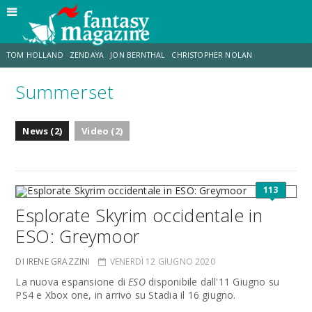
TOM HOLLAND
ZENDAYA
JON BERNTHAL
CHRISTOPHER NOLAN
Summerset
STRANIMONDI
LUCCA COMICS & GAMES
ODISSEA
CHRIS MCKENNA
News (2)
Video (2)
DESTIN DANIEL CRETTON
ERIK SOMMERS
113
Esplorate Skyrim occidentale in
ESO: Greymoor
DI IRENE GRAZZINI
VENERDÌ 12 GIUGNO 2020
La nuova espansione di
ESO
disponibile dall'11 Giugno su
PS4 e Xbox one, in arrivo su Stadia il 16 giugno.