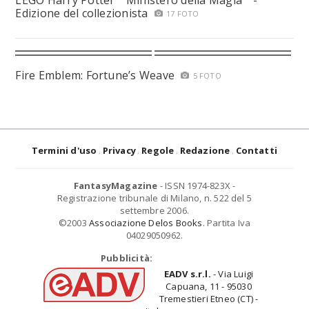
LEGO Harry Potter™ Ministero della Magia™ -
Edizione del collezionista
17 FOTO
Fire Emblem: Fortune’s Weave
5 FOTO
Termini d'uso
Privacy
Regole
Redazione
Contatti
FantasyMagazine
- ISSN 1974-823X -
Registrazione tribunale di Milano, n. 522 del 5
settembre 2006.
©2003
Associazione Delos Books
. Partita Iva
04029050962.
Pubblicità:
EADV s.r.l.
- Via Luigi
Capuana, 11 - 95030
Tremestieri Etneo (CT) -