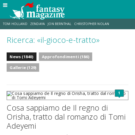
TOM HOLLAND
ZENDAYA
JON BERNTHAL
CHRISTOPHER NOLAN
Ricerca: «il-gioco-e-tratto»
STRANIMONDI
LUCCA COMICS & GAMES
ODISSEA
CHRIS MCKENNA
News (1840)
Approfondimenti (186)
DESTIN DANIEL CRETTON
ERIK SOMMERS
Gallerie (129)
1
Cosa sappiamo de Il regno di
Orisha, tratto dal romanzo di Tomi
Adeyemi