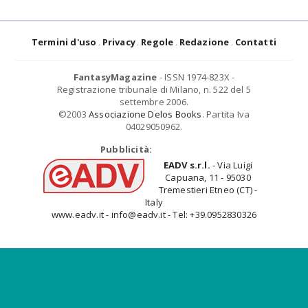
Termini d'uso
Privacy
Regole
Redazione
Contatti
FantasyMagazine
- ISSN 1974-823X -
Registrazione tribunale di Milano, n. 522 del 5
settembre 2006.
©2003
Associazione Delos Books
. Partita Iva
04029050962.
Pubblicità:
EADV s.r.l.
- Via Luigi
Capuana, 11 - 95030
Tremestieri Etneo (CT) -
Italy
www.eadv.it - info@eadv.it - Tel: +39.0952830326