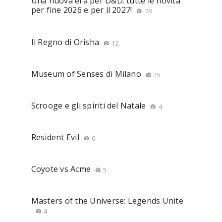
Una nuova era per D&D: tutte le novità
per fine 2026 e per il 2027!
78
Il Regno di Orisha
12
Museum of Senses di Milano
15
Scrooge e gli spiriti del Natale
4
Resident Evil
6
Coyote vs Acme
5
Masters of the Universe: Legends Unite
4