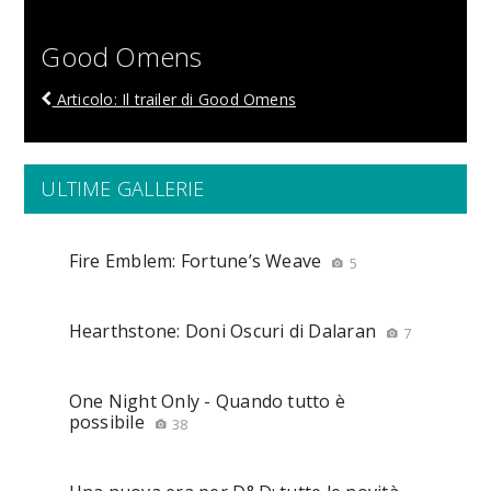
Good Omens
Articolo: Il trailer di Good Omens
ULTIME GALLERIE
Fire Emblem: Fortune’s Weave
5
Hearthstone: Doni Oscuri di Dalaran
7
One Night Only - Quando tutto è
possibile
38