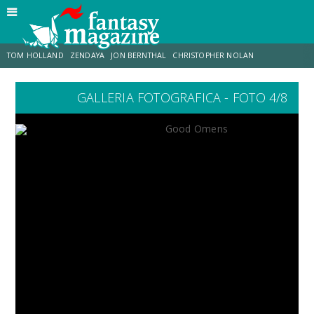
TOM HOLLAND
ZENDAYA
JON BERNTHAL
CHRISTOPHER NOLAN
GALLERIA FOTOGRAFICA - FOTO 4/8
STRANIMONDI
LUCCA COMICS & GAMES
ODISSEA
MARK RUFFALO
JACOB BATALON
ERIK SOMMERS