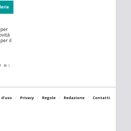
lerie
 per
ovità
per il
e
5
 d'uso
Privacy
Regole
Redazione
Contatti