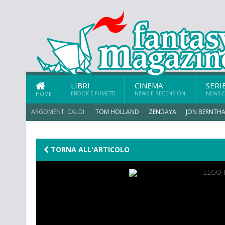
LIBRI
CINEMA
SERI
EBOOK E FUMETTI
NEWS E RECENSIONI
NEWS E
HOME
ARGOMENTI CALDI:
TOM HOLLAND
ZENDAYA
JON BERNTHA
ERIK SOMMERS
TORNA ALL'ARTICOLO