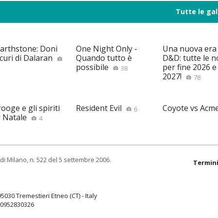
Tutte le gal
arthstone: Doni
One Night Only -
Una nuova era
curi di Dalaran
Quando tutto è
D&D: tutte le n
possibile
per fine 2026 e 
38
2027!
78
ooge e gli spiriti
Resident Evil
Coyote vs Acm
6
l Natale
4
di Milano, n. 522 del 5 settembre 2006.
Termini
95030 Tremestieri Etneo (CT) - Italy
9.0952830326