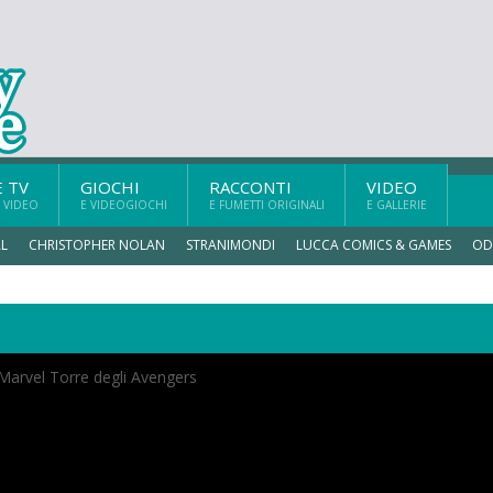
E TV
GIOCHI
RACCONTI
VIDEO
 VIDEO
E VIDEOGIOCHI
E FUMETTI ORIGINALI
E GALLERIE
L
CHRISTOPHER NOLAN
STRANIMONDI
LUCCA COMICS & GAMES
OD