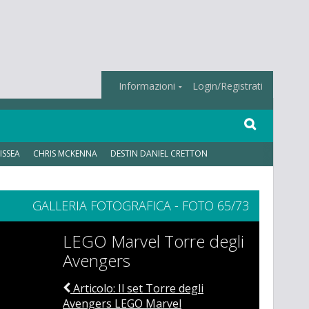
Informazioni
Login/Registrati
ISSEA
CHRIS MCKENNA
DESTIN DANIEL CRETTON
GALLERIA FOTOGRAFICA - FOTO 65/73
LEGO Marvel Torre degli
Avengers
Articolo: Il set Torre degli
Avengers LEGO Marvel