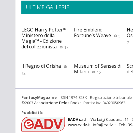
ULTIME GALLERIE
LEGO Harry Potter™
Fire Emblem:
He
Ministero della
Fortune’s Weave
Os
5
Magia™ - Edizione
7
del collezionista
17
Il Regno di Orisha
Museum of Senses di
Scr
Milano
de
15
12
FantasyMagazine
- ISSN 1974-823X - Registrazione tribunale 
©2003
Associazione Delos Books
. Partita Iva 04029050962.
Pubblicità:
EADV s.r.l.
- Via Luigi Capuana, 11 - 
www.eadv.it - info@eadv.it - Tel: +3