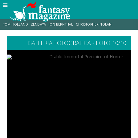
TOM HOLLAND
ZENDAYA
JON BERNTHAL
CHRISTOPHER NOLAN
GALLERIA FOTOGRAFICA - FOTO 10/10
STRANIMONDI
LUCCA COMICS & GAMES
ODISSEA
CHRIS MCKENNA
DESTIN DANIEL CRETTON
ERIK SOMMERS