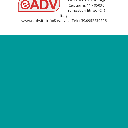
EADV s.r.l.
- Via Luigi
Capuana, 11 - 95030
Tremestieri Etneo (CT) -
Italy
www.eadv.it - info@eadv.it - Tel: +39.0952830326