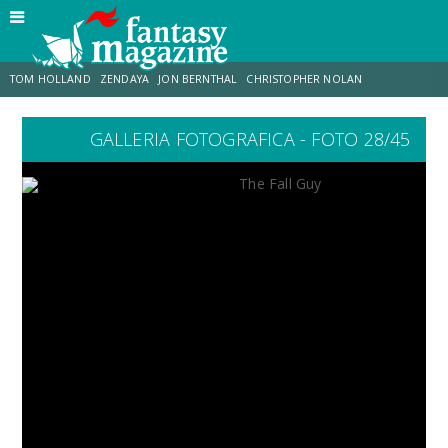
TOM HOLLAND
ZENDAYA
JON BERNTHAL
CHRISTOPHER NOLAN
GALLERIA FOTOGRAFICA - FOTO 28/45
STRANIMONDI
LUCCA COMICS & GAMES
ODISSEA
CHRIS MCKENNA
DESTIN DANIEL CRETTON
ERIK SOMMERS