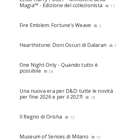
Magia™ - Edizione del collezionista
17
Fire Emblem: Fortune’s Weave
5
Hearthstone: Doni Oscuri di Dalaran
7
One Night Only - Quando tutto è
possibile
38
Una nuova era per D&D: tutte le novità
per fine 2026 e per il 2027!
78
Il Regno di Orisha
12
Museum of Senses di Milano
15