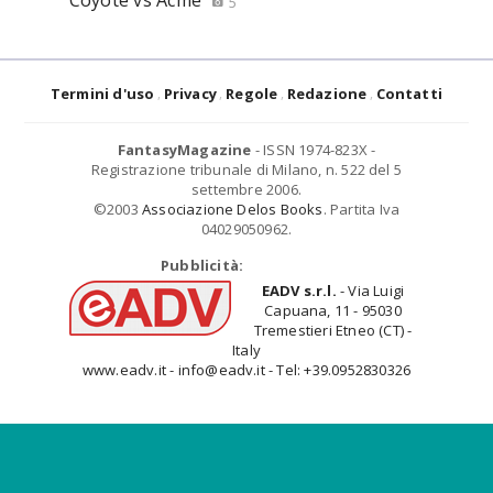
Coyote vs Acme
5
Termini d'uso
Privacy
Regole
Redazione
Contatti
FantasyMagazine
- ISSN 1974-823X -
Registrazione tribunale di Milano, n. 522 del 5
settembre 2006.
©2003
Associazione Delos Books
. Partita Iva
04029050962.
Pubblicità:
EADV s.r.l.
- Via Luigi
Capuana, 11 - 95030
Tremestieri Etneo (CT) -
Italy
www.eadv.it - info@eadv.it - Tel: +39.0952830326