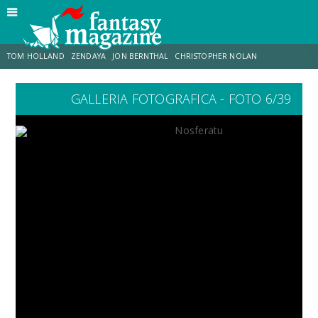
TOM HOLLAND
ZENDAYA
JON BERNTHAL
CHRISTOPHER NOLAN
GALLERIA FOTOGRAFICA - FOTO 6/39
STRANIMONDI
LUCCA COMICS & GAMES
ODISSEA
CHRIS MCKENNA
DESTIN DANIEL CRETTON
ERIK SOMMERS