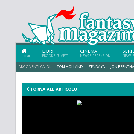
LIBRI
CINEMA
SERI
EBOOK E FUMETTI
NEWS E RECENSIONI
NEWS E
HOME
ARGOMENTI CALDI:
TOM HOLLAND
ZENDAYA
JON BERNTHA
TORNA ALL'ARTICOLO