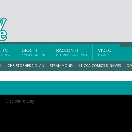
E TV
GIOCHI
RACCONTI
VIDEO
 VIDEO
E VIDEOGIOCHI
E FUMETTI ORIGINALI
E GALLERIE
L
CHRISTOPHER NOLAN
STRANIMONDI
LUCCA COMICS & GAMES
OD