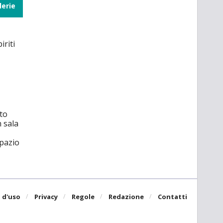
lerie
iriti
to
n sala
spazio
 d'uso
Privacy
Regole
Redazione
Contatti