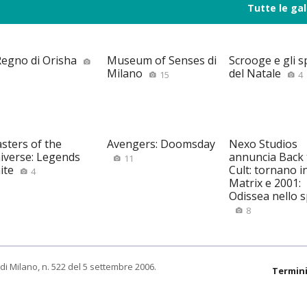
Tutte le gal
 Regno di Orisha
Museum of Senses di
Scrooge e gli sp
Milano
del Natale
15
4
sters of the
Avengers: Doomsday
Nexo Studios
iverse: Legends
annuncia Back 
11
ite
Cult: tornano i
4
Matrix e 2001:
Odissea nello 
8
di Milano, n. 522 del 5 settembre 2006.
Termini