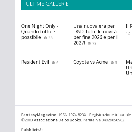
ULTIME GALLERIE
One Night Only -
Una nuova era per
Il
Quando tutto è
D&D: tutte le novità
12
possibile
per fine 2026 e per il
38
2027!
78
Resident Evil
Coyote vs Acme
Ma
6
5
Un
Un
FantasyMagazine
- ISSN 1974-823X - Registrazione tribunale 
©2003
Associazione Delos Books
. Partita Iva 04029050962.
Pubblicità: