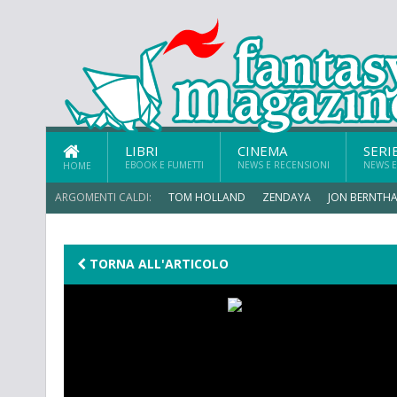
LIBRI
CINEMA
SERI
EBOOK E FUMETTI
NEWS E RECENSIONI
NEWS E
HOME
ARGOMENTI CALDI:
TOM HOLLAND
ZENDAYA
JON BERNTHA
ERIK SOMMERS
TORNA ALL'ARTICOLO