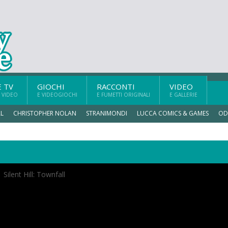
E TV
GIOCHI
RACCONTI
VIDEO
 VIDEO
E VIDEOGIOCHI
E FUMETTI ORIGINALI
E GALLERIE
L
CHRISTOPHER NOLAN
STRANIMONDI
LUCCA COMICS & GAMES
OD