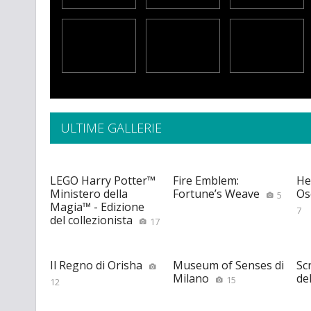
ULTIME GALLERIE
LEGO Harry Potter™
Fire Emblem:
He
Ministero della
Fortune’s Weave
Os
5
Magia™ - Edizione
7
del collezionista
17
Il Regno di Orisha
Museum of Senses di
Scr
Milano
de
15
12