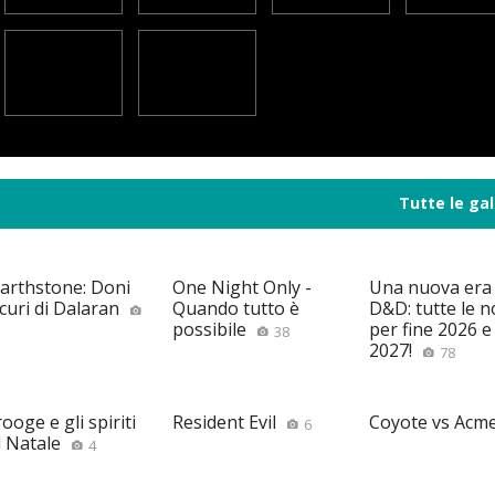
Tutte le gal
arthstone: Doni
One Night Only -
Una nuova era
curi di Dalaran
Quando tutto è
D&D: tutte le n
possibile
per fine 2026 e 
38
2027!
78
ooge e gli spiriti
Resident Evil
Coyote vs Acm
6
l Natale
4