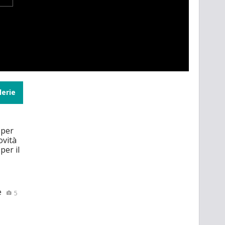
lerie
 per
ovità
per il
e
5