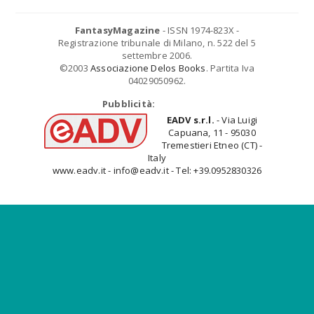
FantasyMagazine
- ISSN 1974-823X -
Registrazione tribunale di Milano, n. 522 del 5
settembre 2006.
©2003
Associazione Delos Books
. Partita Iva
04029050962.
Pubblicità:
EADV s.r.l.
- Via Luigi
Capuana, 11 - 95030
Tremestieri Etneo (CT) -
Italy
www.eadv.it - info@eadv.it - Tel: +39.0952830326