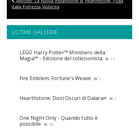
Articolo: La nuova espansione di Hearthstone, Fuga
dalla Fortezza Violacea
ULTIME GALLERIE
LEGO Harry Potter™ Ministero della
Magia™ - Edizione del collezionista
17
Fire Emblem: Fortune’s Weave
5
Hearthstone: Doni Oscuri di Dalaran
7
One Night Only - Quando tutto è
possibile
38