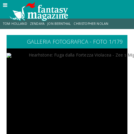
TOM HOLLAND
ZENDAYA
JON BERNTHAL
CHRISTOPHER NOLAN
GALLERIA FOTOGRAFICA - FOTO 1/179
STRANIMONDI
LUCCA COMICS & GAMES
ODISSEA
JACOB BATALON
SPIDER-MAN: BRAND NEW DAY
MICHAEL MANDO