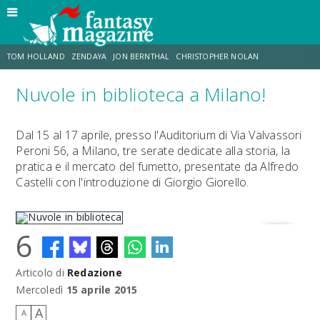
TOM HOLLAND
ZENDAYA
JON BERNTHAL
CHRISTOPHER NOLAN
Nuvole in biblioteca a Milano!
STRANIMONDI
LUCCA COMICS & GAMES
ODISSEA
MARK RUFFALO
Dal 15 al 17 aprile, presso l'Auditorium di Via Valvassori
Peroni 56, a Milano, tre serate dedicate alla storia, la
JACOB BATALON
ERIK SOMMERS
pratica e il mercato del fumetto, presentate da Alfredo
Castelli con l'introduzione di Giorgio Giorello.
6
Articolo di
Redazione
Nuvole in biblioteca
Mercoledì
15 aprile 2015
A
A