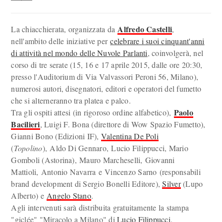
Alfredo Castelli
La chiacchierata, organizzata da
,
nell'ambito delle iniziative per
celebrare i suoi cinquant'anni
di attività nel mondo delle Nuvole Parlanti
, coinvolgerà, nel
corso di tre serate (15, 16 e 17 aprile 2015, dalle ore 20:30,
presso l'Auditorium di Via Valvassori Peroni 56, Milano),
numerosi autori, disegnatori, editori e operatori del fumetto
che si alterneranno tra platea e palco.
Paolo
Tra gli ospiti attesi (in rigoroso ordine alfabetico),
Bacilieri
, Luigi F. Bona (direttore di Wow Spazio Fumetto),
Gianni Bono (Edizioni IF),
Valentina De Poli
(
Topolino
), Aldo Di Gennaro, Lucio Filippucci, Mario
Gomboli (Astorina), Mauro Marcheselli, Giovanni
Mattioli, Antonio Navarra e Vincenzo Sarno (responsabili
brand development di Sergio Bonelli Editore),
Silver
(Lupo
Alberto) e
Angelo Stano
.
Agli intervenuti sarà distribuita gratuitamente la stampa
"giclée" "Miracolo a Milano" di
Lucio Filippucci
.