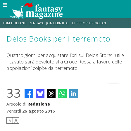
TOM HOLLAND
ZENDAYA
JON BERNTHAL
CHRISTOPHER NOLAN
Delos Books per il terremoto
STRANIMONDI
LUCCA COMICS & GAMES
ODISSEA
JACOB BATALON
Quattro giorni per acquistare libri sul Delos Store: l'utile
ricavato sarà devoluto alla Croce Rossa a favore delle
SPIDER-MAN: BRAND NEW DAY
MICHAEL MANDO
popolazioni colpite dal terremoto.
33
Articolo di
Redazione
Venerdì
26 agosto 2016
A
A