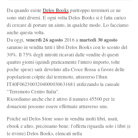
Da quando esiste
Delos Books
purtroppo terremoti ce ne
sono stati diversi. E ogni volta Delos Books si è fatta carico
di cercare di portare un aiuto, in qualche modo. Lo facciamo
anche questa volta.
venerdì 26 agosto
martedì 30 agosto
Da oggi,
2016 a
saranno in vendita tutti i libri Delos Books con lo sconto del
30%. Il 75% degli introiti ricavati dalle vendite di questi
quattro giorni (quindi praticamente l'intero importo, tolte
poche spese) sarà devoluto alla Croce Rossa a favore delle
popolazioni colpite dal terremoto, attraverso l'iban
IT40F0623003204000030631681 utilizzando la causale
"Terremoto Centro Italia".
Ricordiamo anche che è attivo il numero 45500 per le
donazioni possono essere effettuate attraverso sms.
Poiché sul Delos Store sono in vendita molti libri, usati,
ebook e altro, precisiamo bene: l'offerta riguarda solo i libri (e
le riviste) Delos Books, elencati nella