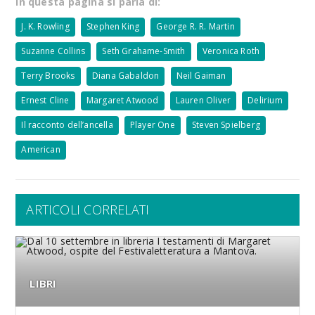
In questa pagina si parla di:
J. K. Rowling
Stephen King
George R. R. Martin
Suzanne Collins
Seth Grahame-Smith
Veronica Roth
Terry Brooks
Diana Gabaldon
Neil Gaiman
Ernest Cline
Margaret Atwood
Lauren Oliver
Delirium
Il racconto dell’ancella
Player One
Steven Spielberg
American
ARTICOLI CORRELATI
LIBRI