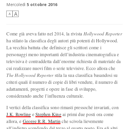
Mercoledì
5 ottobre 2016
A
A
Come già aveva fatto nel 2014, la rivista
Hollywood Reporter
ha stilato la classifica degli autori più potenti di Hollywood.
La vecchia battuta che definisce gli scrittori come i
personaggi meno importanti dell’industria cinematografica e
televisiva è contraddetta dall’enorme richiesta di materiale da
cui realizzare nuovi film o serie televisive. Ecco allora che
The Hollywood Reporter
stila la sua classifica basandosi su
criteri quali il numero di copie di libri vendute, il numero di
adattamenti, progetti e opere in fase di sviluppo,
considerando anche l’influenza culturale.
I vertici della classifica sono rimasti pressoché invariati, con
J.K. Rowling
e
Stephen King
ai primi due posti ora come
allora, e
George R.R. Martin
che scivola lievemente
all’indietro scendendo dal terzo al quarto posto. Fra gli altri