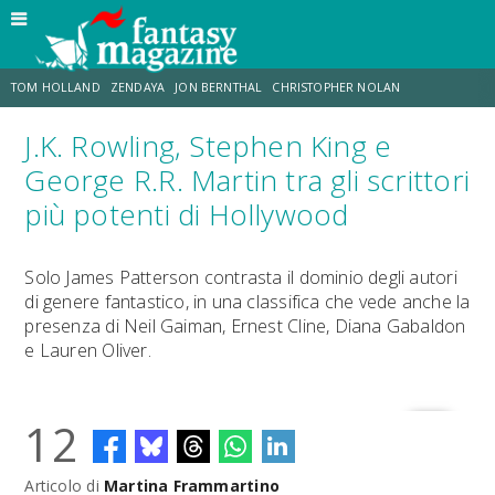
TOM HOLLAND
ZENDAYA
JON BERNTHAL
CHRISTOPHER NOLAN
J.K. Rowling, Stephen King e
STRANIMONDI
LUCCA COMICS & GAMES
ODISSEA
MARK RUFFALO
George R.R. Martin tra gli scrittori
più potenti di Hollywood
JACOB BATALON
ERIK SOMMERS
Solo James Patterson contrasta il dominio degli autori
di genere fantastico, in una classifica che vede anche la
presenza di Neil Gaiman, Ernest Cline, Diana Gabaldon
e Lauren Oliver.
12
Articolo di
Martina Frammartino