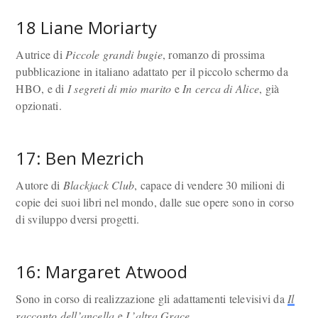
18 Liane Moriarty
Autrice di
Piccole grandi bugie
, romanzo di prossima
pubblicazione in italiano adattato per il piccolo schermo da
HBO, e di
I segreti di mio marito
e
In cerca di Alice
, già
opzionati.
17: Ben Mezrich
Autore di
Blackjack Club
, capace di vendere 30 milioni di
copie dei suoi libri nel mondo, dalle sue opere sono in corso
di sviluppo dversi progetti.
16: Margaret Atwood
Sono in corso di realizzazione gli adattamenti televisivi da
Il
racconto dell’ancella
e
L’altra Grace
.