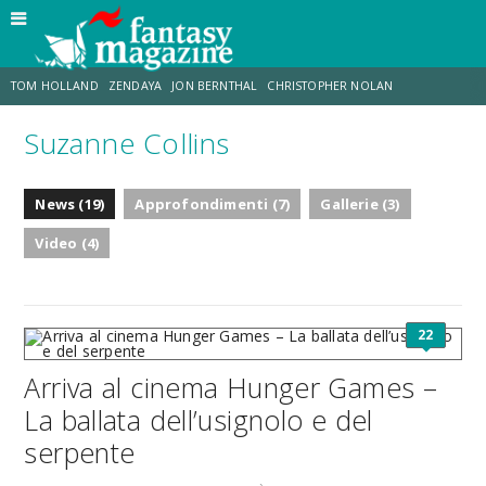
TOM HOLLAND
ZENDAYA
JON BERNTHAL
CHRISTOPHER NOLAN
Suzanne Collins
STRANIMONDI
LUCCA COMICS & GAMES
ODISSEA
TRAMELL TILLMAN
News (19)
Approfondimenti (7)
Gallerie (3)
CHRIS MCKENNA
ERIK SOMMERS
Video (4)
22
Arriva al cinema Hunger Games –
La ballata dell’usignolo e del
serpente