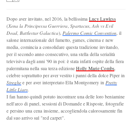
Dopo aver invitato, nel 2016, la bellissima
Lucy Lawless
(
Xena la Principessa Guerriera
,
Spartacus
,
Ash vs Evil
Dead
,
Battlestar Galactica
),
Palermo Comic Convention
, il
salone internazionale del fumetto, games, cinema e new
media, comincia a consolidare questa tradizione invitando,
per il secondo anno consecutivo, una stella della serialità
televisiva dagli anni '90 in poi: è stata infatti ospite della fiera
palermitana nella sua terza edizione
Holly Marie Combs
,
celebre soprattutto per aver vestito i panni della dolce Piper in
Streghe
e per aver interpretato Ella Montgomery in
Pretty
Little Liars
.
I fan hanno quindi potuto incontrare una delle loro beniamine
nell'arco di panel, sessioni di Domande e Risposte, fotografie
e persino una cena insieme, accogliendola calorosamente fin
dal suo arrivo sul "red carpet".