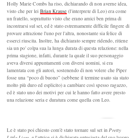
Holly Marie Combs ha riso, dichiarando di non averne idea,
visto che per lei
Brian Krause
(l'interprete di Leo) era come
un fratello, soprattutto visto che erano amici ben prima di
incontrarsi sul set, ed è stato estremamente difficile fingere di
provare attrazione l'uno per l'altra, nonostante sia felice di
esserci riuscita. Inoltre, ha dichiarato sempre ridendo, ritiene
sia un po' colpa sua la lunga durata di questa relazione: nella
prima stagione, infatti, durante la quale il suo personaggio
aveva diversi appuntamenti con diversi uomini, si era
lamentata con gli autori, sostenendo di non volere che Piper
fosse una “poco di buono” (sebbene il termine usato sia stato
molto più duro ed esplicito) a cambiare così spesso ragazzo,
ed è stato uno dei motivi per cui le hanno fatto avere presto
una relazione seria e duratura come quella con Leo.
Le è stato poi chiesto com'è stato tornare sul set in
Pretty
Little Liars
, e l'attrice si è dichiarata entusiasta del suo lavoro