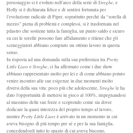
personaggio si è evoluto nell'arco della serie di
Streghe
, e
Holly si è dichiarata felice e di sentirsi fortunata per
l'evoluzione radicale di Piper, soprattutto perché da “sorella di
mezzo” piena di problemi e complessi, si è trasformata nel
pilastro che sostiene tutta la famiglia, un punto saldo e sicuro
su cui le sorelle possono fare affidamento e ritiene che gli
sceneggiatori abbiano compiuto un ottimo lavoro in questa
senso.
In risposta ad una domanda sulla sua preferenza tra
Pretty
Little Liars
e
Streghe
, ci ha affermato come i due show
abbiano rappresentato molto per lei e di come abbiano potuto
venire incontro alle sue esigenze in due momenti molto
diversi della sua vita: poco più che adolescente,
Streghe
le ha
dato l'opportunità di mettersi in gioco al 100%, impegnandosi
al massimo delle sue forze e scoprendo come sia dover
dedicare la quasi interezza del proprio tempo al lavoro,
mentre
Pretty Little Liars
è arrivato in un momento in cui
aveva bisogno di più tempo per sé e per la sua famiglia,
concedendogli tutto lo spazio di cui aveva bisogno.