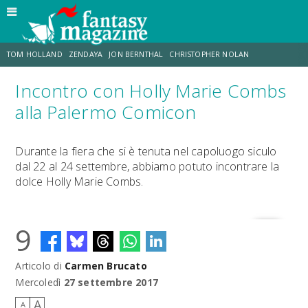
TOM HOLLAND
ZENDAYA
JON BERNTHAL
CHRISTOPHER NOLAN
Incontro con Holly Marie Combs
STRANIMONDI
LUCCA COMICS & GAMES
ODISSEA
TRAMELL TILLMAN
alla Palermo Comicon
CHRIS MCKENNA
ERIK SOMMERS
Durante la fiera che si è tenuta nel capoluogo siculo
dal 22 al 24 settembre, abbiamo potuto incontrare la
dolce Holly Marie Combs.
9
Articolo di
Carmen Brucato
Mercoledì
27 settembre 2017
A
A