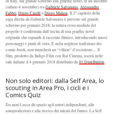
in Italy, dal grande schermo alla graphic novel, in un incontro
(sabato 4 novembre) tra
Gabriele Salvatores
,
Alessandro
Fabbri
,
Diego Cajelli
e
Diego Malara
. Il 2° capitolo della
saga diretta da Gabriele Salvatores è previsto sul grande
schermo per gennaio 2018; la natura cross-mediale del
progetto è confermata dall’uscita di una graphic novel
originale che espande il racconto filmico, introducendo nuovi
personaggi e punti di vista. E nella migliore tradizione dei
comic-book, non mancherà un “villain” d’eccezione… Il
film, prodotto da Indigo Film con Rai Cinema, uscirà nelle
sale italiane il 4 gennaio 2018 distribuito da
01 Distribution
.
Non solo editori: dalla Self Area, lo
scouting in Area Pro, i cicli e i
Comics Quiz
Da anni Lucca dà spazio agli autori indipendenti, alle
autoproduzioni e alla ricerca dei talenti del futuro. La Self