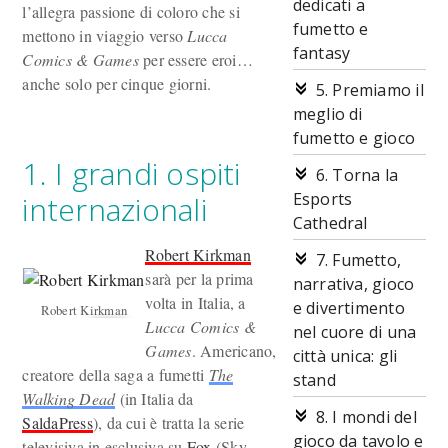
dedicati a
l’allegra passione di coloro che si
fumetto e
mettono in viaggio verso
Lucca
fantasy
Comics & Games
per essere eroi…
anche solo per cinque giorni.
5. Premiamo il
meglio di
fumetto e gioco
1. I grandi ospiti
6. Torna la
Esports
internazionali
Cathedral
Robert Kirkman
7. Fumetto,
sarà per la prima
narrativa, gioco
volta in Italia, a
e divertimento
Robert Kirkman
Lucca Comics &
nel cuore di una
Games
. Americano,
città unica: gli
creatore della saga a fumetti
The
stand
Walking Dead
(in Italia da
8. I mondi del
SaldaPress
), da cui è tratta la serie
gioco da tavolo e
televisiva in esclusiva su
Fox
(Sky,