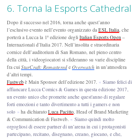
6. Torna la Esports Cathedral
Dopo il successo nel 2016, torna anche quest’anno
l’esclusivo evento nell’evento organizzato da
ESL Italia
, che
porterà a Lucca la 1ª edizione degli
Italian Esports Open
–
Internazionali d’Italia 2017. Nell’insolita e straordinaria
cornice dell’auditorium di San Romano, nel pieno centro
della città, i videogiocatori si sfideranno su varie discipline
fra cui
StarCraft: Remastered
e
Overwatch
in un’atmosfera
d’altri tempi.
Fastweb
è Main Sponsor dell’edizione 2017.
Siamo felici di
affiancare Lucca Comics & Games in questa edizione 2017,
un evento unico che promette anche quest'anno di regalare
forti emozioni e tanto divertimento a tutti i gamers e non
solo
ha dichiarato
Luca Pacitto
, Head of Brand Marketing
& Communication di Fastweb.
Siamo quindi molto
orgogliosi di essere partner di un’arena in cui i protagonisti
partecipano, recitano, disegnano, creano, giocano, e che,