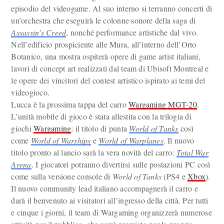
episodio del videogame. Al suo interno si terranno concerti di
un’orchestra che eseguirà le colonne sonore della saga di
Assassin’s Creed
, nonché performance artistiche dal vivo.
Nell’edificio prospiciente alle Mura, all’interno dell’Orto
Botanico, una mostra ospiterà opere di game artist italiani,
lavori di concept art realizzati dal team di Ubisoft Montreal e
le opere dei vincitori del contest artistico ispirato ai temi del
videogioco.
Lucca è la prossima tappa del carro
Wargaming MGT-20
.
L’unità mobile di gioco è stata allestita con la trilogia di
giochi
Wargaming
: il titolo di punta
World of Tanks
così
come
World of Warships
e
World of Warplanes
. Il nuovo
titolo pronto al lancio sarà la vera novità del carro:
Total War
Arena
. I giocatori potranno divertirsi sulle postazioni PC così
come sulla versione console di
World of Tanks
(PS4 e
Xbox
).
Il nuovo community lead italiano accompagnerà il carro e
darà il benvenuto ai visitatori all’ingresso della città. Per tutti
e cinque i giorni, il team di Wargaming organizzerà numerose