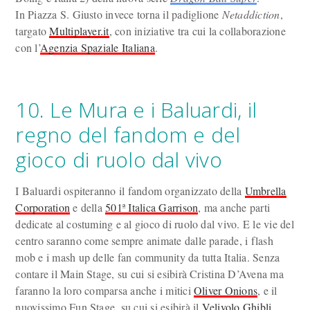
In Piazza S. Giusto invece torna il padiglione
Netaddiction
,
targato
Multiplayer.it
, con iniziative tra cui la collaborazione
con l’
Agenzia Spaziale Italiana
.
10. Le Mura e i Baluardi, il
regno del fandom e del
gioco di ruolo dal vivo
I Baluardi ospiteranno il fandom organizzato della
Umbrella
Corporation
e della
501ª Italica Garrison
, ma anche parti
dedicate al costuming e al gioco di ruolo dal vivo. E le vie del
centro saranno come sempre animate dalle parade, i flash
mob e i mash up delle fan community da tutta Italia. Senza
contare il Main Stage, su cui si esibirà Cristina D’Avena ma
faranno la loro comparsa anche i mitici
Oliver Onions
, e il
nuovissimo Fun Stage, su cui si esibirà il
Velivolo Ghibli
,