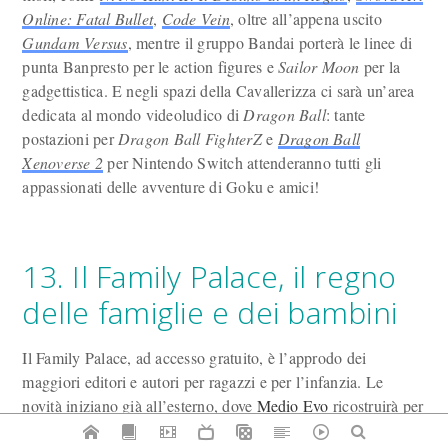
Online: Fatal Bullet
,
Code Vein
, oltre all’appena uscito
Gundam Versus
, mentre il gruppo Bandai porterà le linee di
punta Banpresto per le action figures e
Sailor Moon
per la
gadgettistica. E negli spazi della Cavallerizza ci sarà un’area
dedicata al mondo videoludico di
Dragon Ball
: tante
postazioni per
Dragon Ball FighterZ
e
Dragon Ball
Xenoverse 2
per Nintendo Switch attenderanno tutti gli
appassionati delle avventure di Goku e amici!
13. Il Family Palace, il regno
delle famiglie e dei bambini
Il Family Palace, ad accesso gratuito, è l’approdo dei
maggiori editori e autori per ragazzi e per l’infanzia. Le
novità iniziano già all’esterno, dove
Medio Evo
ricostruirà per
tutti i fan le atmosfere dei luoghi degli amatissimi maghi