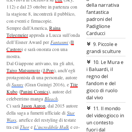
della narrativa
112) e dal 23 ottobre in partenza con
fantastica
la stagione 8, incontrerà il pubblico,
padroni del
con eventi e firmacopie.
Padiglione
Sempre dall’America,
Raina
Carducci
Telgemeier
approda a Lucca sull’onda
dell’Eisner Award per
Fantasmi
(
Il
9. Piccole e
Castoro
) e sarà onorata con una
grandi sculture
mostra.
10. Le Mura e
Dal Giappone arrivano, tra gli altri,
i Baluardi, il
Taiyo Matsumoto
(
J-Pop
), anch’egli
regno del
protagonista di una personale, autore
fandom e del
di
Sunny
(Gran Guinigi 2016), e
Tite
gioco di ruolo
Kubo
(
Panini Comics
), autore del
dal vivo
celeberrimo manga
Bleach
.
Ci sarà
Jason Aaron
, dal 2015 autore
11. Il mondo
della saga a fumetti ufficiale di
Star
del videogioco in
Wars
, artefice del restyling di testate
un contesto
tra cui
Thor
e
L’incredibile Hulk
e co-
fuori dal