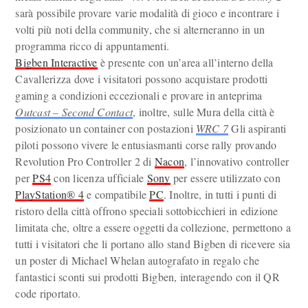
sarà possibile provare varie modalità di gioco e incontrare i
volti più noti della community, che si alterneranno in un
programma ricco di appuntamenti.
Bigben Interactive
è presente con un’area all’interno della
Cavallerizza dove i visitatori possono acquistare prodotti
gaming a condizioni eccezionali e provare in anteprima
Outcast – Second Contact
, inoltre, sulle Mura della città è
posizionato un container con postazioni
WRC 7
Gli aspiranti
piloti possono vivere le entusiasmanti corse rally provando
Revolution Pro Controller 2 di
Nacon
, l’innovativo controller
per
PS4
con licenza ufficiale
Sony
per essere utilizzato con
PlayStation® 4
e compatibile
PC
. Inoltre, in tutti i punti di
ristoro della città offrono speciali sottobicchieri in edizione
limitata che, oltre a essere oggetti da collezione, permettono a
tutti i visitatori che li portano allo stand Bigben di ricevere sia
un poster di Michael Whelan autografato in regalo che
fantastici sconti sui prodotti Bigben, interagendo con il QR
code riportato.