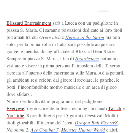
Blizzard Entertainment
sarà a Lucca con un padiglione in
piazza S. Maria. Ci saranno postazioni dedicate ai loro titoli
più amati tra cui
Overwatch
e
Heroes of the Storm
ma non
solo: per la prima volta in Italia sarà possibile acquistare
gadget e merchandising ufficiale al Blizzard Gear Store.
Sempre in piazza S. Maria, i fan di
Hearthstone
potranno
visitare e vivere in prima persona l’atmosfera della Taverna,
ricreata all’interno della casermetta sulle Mura. Ad aspettarli,
gli ambienti resi celebri dal gioco: il focolare, le panche, le
botti, l’inconfondibile motivo musicale e un’area di gioco
dove sfidarsi.
Numerose le attività in programma nel padiglione
Everyeye
, rigorosamente in live streaming sui canali
Twitch
e
YouTube
, 8 ore di dirette per i 5 giorni di Festival. Molti i
titoli giocabili all’interno dell’area:
Dragon Ball FighterZ
,
Ninokuni 2
,
Ace Combat 7
,
Monster Hunter World
e altri.