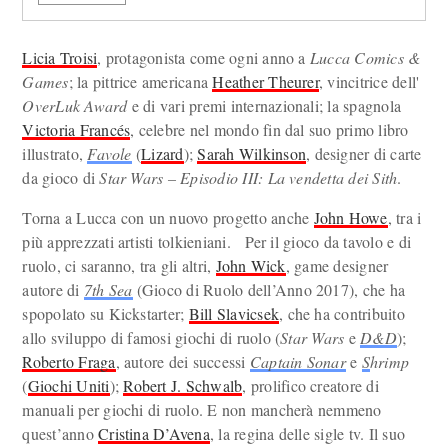
Licia Troisi
, protagonista come ogni anno a
Lucca Comics &
Games
; la pittrice americana
Heather Theurer
, vincitrice dell'
OverLuk Award
e di vari premi internazionali; la spagnola
Victoria Francés
, celebre nel mondo fin dal suo primo libro
illustrato,
Favole
(
Lizard
);
Sarah Wilkinson
, designer di carte
da gioco di
Star Wars – Episodio III: La vendetta dei Sith
.
Torna a Lucca con un nuovo progetto anche
John Howe
, tra i
più apprezzati artisti tolkieniani. Per il gioco da tavolo e di
ruolo, ci saranno, tra gli altri,
John Wick
, game designer
autore di
7th Sea
(Gioco di Ruolo dell’Anno 2017), che ha
spopolato su Kickstarter;
Bill Slavicsek
, che ha contribuito
allo sviluppo di famosi giochi di ruolo (
Star Wars
e
D&D
);
Roberto Fraga
, autore dei successi
Captain Sonar
e
S
hrimp
(
Giochi Uniti
);
Robert J. Schwalb
, prolifico creatore di
manuali per giochi di ruolo. E non mancherà nemmeno
quest’anno
Cristina D’Avena
, la regina delle sigle tv. Il suo