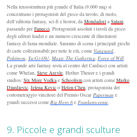
Nella tensostruttura più grande d’Italia (9.000 mq) si
concentrano i protagonisti del gioco da tavolo, di ruolo,
dell’editoria fantasy, sci-fi e horror, da
Mondadori
a
Salani
,
passando per
Fanucci
. Protagonisti assoluti i tavoli da gioco
degli editori leader e un numero crescente di illustratori
fantasy di fama mondiale. Saranno di scena i principali giochi
di carte collezionabili per tutte le età, come
Vanguard
,
Pokémon
,
Yu-Gi-Oh!
,
Magic The Gathering
,
Force of Will
.
La grande arte fantasy resta al centro del Carducci con artisti
come Whelan,
Steve Argyle
, Hether Theuer e i grandi
studios:
Six More Vodka
e
Schoolism
con artisti come
Marko
Djurdjevic
,
Jelena Kevic
o
Helen Chen
, protagonista del
cortometraggio vincitore del Premio Oscar
Paperman
e
grandi successi come
Big Hero 6
e
Frankenweenie
.
9. Piccole e grandi sculture