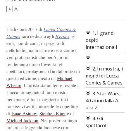
A
A
L’edizione 2017 di
Lucca Comics &
1. I grandi
Games
sarà dedicata agli
Heroes
, gli
ospiti
eroi, non di carta, di pixel o di
internazionali
celluloide, ma in carne e ossa come i
veri protagonisti che per 5 giorni
renderanno unico l’evento: gli
2. In mostra, i
spettatori, protagonisti fin dal poster di
mondi di Lucca
questa edizione, creato da
Michael
Comics & Games
Whelan
. L’artista statunitense, ospite a
Lucca, omaggiato di una mostra
3. Star Wars,
personale, è tra i maggiori artisti
40 anni dalla A
fantasy viventi, autore delle copertine
alla Z
di
Isaac Asimov
,
Stephen King
e di
4. Gli
Michael Jackson
. Nel poster coniuga
spettacoli
un’antica leggenda lucchese con