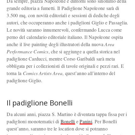
Da sempre, piazza Napoleone e dintorni sono sinonimo della
grande editoria a fumetti. Il Padiglione Napoleone sarà di
3.500 mq, con novità editoriali e sessioni di dediche degli
autori, che occuperanno anche i padiglioni Giglio e Passaglia.
Le novità saranno innumerevoli, confermando Lucca come
perno del calendario editoriale italiano. Il Napoleone ospita
anche il live painting degli illustratori della nuova
Area
Performance Comics
, che si aggiunge a quella storica nel
padiglione Carducci, mentre Corso Garibaldi sarà meta
obbligata per i collezionisti di tavole originali e pezzi rari. E
torna la
Comics Artists Area
, quest’anno all’interno del
padiglione Giglio.
Il padiglione Bonelli
Da alcuni anni, piazza S. Martino è diventata tappa fissa per i
padiglioni monotematici di
Bonelli
e
Panini
. Per Bonelli
quest’anno, saranno tre le location dove si potranno