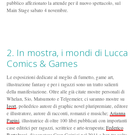
pubblico affezionato la attende per il nuovo spettacolo, sul
Main Stage sabato 4 novembre.
2. In mostra, i mondi di Lucca
Comics & Games
Le esposizioni dedicate al meglio di fumetto, game art,
illustrazione fantasy e per i ragazzi sono un tratto salienti
della manifestazione. Oltre alle già citate mostre personali di
Whelan, Sio, Matsumoto e Telgemeier, ci saranno mostre su
Igort
, poliedrico autore di graphic novel pluripremiate, editore
e illustratore, autore di racconti, romanzi e musiche;
Arianna
Papini
, illustratrice di oltre 100 libri pubblicati con importanti
case editrici per ragazzi, scrittrice e arte-terapeuta;
Federico
Bertolucci
, disegnatore Gran Guinigi nel 2011 e ben tre volte