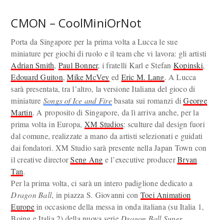
CMON – CoolMiniOrNot
Porta da Singapore per la prima volta a Lucca le sue
miniature per giochi di ruolo e il team che vi lavora: gli artisti
Adrian Smith
,
Paul Bonner
, i fratelli Karl e Stefan
Kopinski
,
Edouard Guiton
,
Mike McVey
ed
Eric M. Lang
. A Lucca
sarà presentata, tra l’altro, la versione Italiana del gioco di
miniature
Songs of Ice and Fire
basata sui romanzi di
George
Martin
. A proposito di Singapore, da lì arriva anche, per la
prima volta in Europa,
XM Studios
: sculture dal design fuori
dal comune, realizzate a mano da artisti selezionati e guidati
dai fondatori. XM Studio sarà presente nella Japan Town con
il creative director
Seng Ang
e l’executive producer
Bryan
Tan
.
Per la prima volta, ci sarà un intero padiglione dedicato a
Dragon Ball
, in piazza S. Giovanni con
Toei Animation
Europe
in occasione della messa in onda italiana (su Italia 1,
Boing e Italia 2) della nuova serie
Dragon Ball Super
.