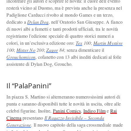
incontrare gli autori e scoprire le novità: il cuore dell’evento
resterà vicino al Duomo, ma è prevista anche la presenza nel
Padiglione Carducci rivolto al mondo Games e un terzo,
dedicato a
Dylan Dog
, nell’Oratorio San Giuseppe. A fianco
di nuovi albi a fumetti e tanti prodotti ufficiali, tra le novità
registriamo l'edizione speciale di quattro storici numeri a
colori, in un’esclusiva edizione oro:
Tex
100
;
Martin Mystère
100
;
Mister No
200
;
Zagor
84
; senza dimenticare il
Grouchomicon
, cofanetto con 13 albi inediti dedicati al folle
assistente di Dylan Dog, Groucho.
Il “PalaPanini”
In piazza S. Martino si alterneranno numerosissimi autori di
punta e saranno disponibili tutte le novità in uscita, oltre alle
celebri figurine. Inoltre,
Panini Comics
,
Indigo Film
e
Rai
Cinema
presentano
Il Ragazzo Invisibile – Seconda
Generazione
. Il nuovo capitolo della saga crossmediale made