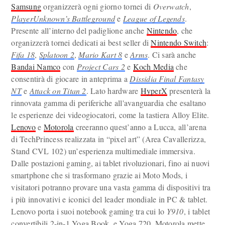
Samsung
organizzerà ogni giorno tornei di
Overwatch
,
PlayerUnknown’s Battleground
e
League of Legends
.
Presente all’interno del padiglione anche
Nintendo
, che
organizzerà tornei dedicati ai best seller di
Nintendo Switch
:
Fifa 18
,
Splatoon 2
,
Mario Kart 8
e
Arms
. Ci sarà anche
Bandai Namco
con
Project Cars 2
e
Koch Media
che
consentirà di giocare in anteprima a
Dissidia Final Fantasy
NT
e
Attack on Titan 2
. Lato hardware
HyperX
presenterà la
rinnovata gamma di periferiche all'avanguardia che esaltano
le esperienze dei videogiocatori, come la tastiera Alloy Elite.
Lenovo
e
Motorola
creeranno quest’anno a Lucca, all’arena
di TechPrincess realizzata in “pixel art” (Area Cavallerizza,
Stand CVL 102) un’esperienza multimediale immersiva.
Dalle postazioni gaming, ai tablet rivoluzionari, fino ai nuovi
smartphone che si trasformano grazie ai Moto Mods, i
visitatori potranno provare una vasta gamma di dispositivi tra
i più innovativi e iconici del leader mondiale in PC & tablet.
Lenovo porta i suoi notebook gaming tra cui lo
Y910
, i tablet
convertibili 2-in-1 Yoga Book, e Yoga 720. Motorola mette