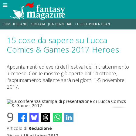
TOM HOLLAND
ZENDAYA
JON BERNTHAL
CHRISTOPHER NOLAN
15 cose da sapere su Lucca
STRANIMONDI
LUCCA COMICS & GAMES
ODISSEA
TRAMELL TILLMAN
Comics & Games 2017 Heroes
CHRIS MCKENNA
ERIK SOMMERS
Appuntamenti ed eventi del Festival dell'Intrattenimento
lucchese. Con le mostre già aperte dal 14 ottobre,
l'appuntamento saliente sarà nei giorni 1-5 novembre
2017.
9
Articolo di
Redazione
La conferenza stampa di presentazione di Lucca Comics & Games
2017
Giovedì
19 ottobre 2017