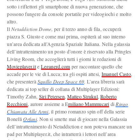
sotto i riflettori gli smartphone di nuova generazione, che
possono fungere da console portatile per videogiochi e molto
altro.
Il
Netaddiction Dome
, per il terzo anno di fila, occuperà
piazza S. Giusto e come mai prima, ospiterà al suo interno
un’area dedicata all’Agenzia Spaziale Italiana. Nella galassia
dell’intrattenimento un posto d’onore è riservato alla Pringles
Living Room, che accoglierà tutti i giorni le redazioni di
Movieplayer.it
e
Leganerd.com
per raccontare quello che
accade per le vie di Lucca; tra gli ospiti attesi,
Imanuel Casto
,
che presenterà
Squillo Deep Space 69
. L’area libreria sarà
dedicata ai top seller di collana di Multiplayer Edizioni:
Timothy Zahn,
Siri Petersen
,
Matteo Strukul
,
Roberto
Recchioni
, autore assieme a E
miliano Mammucari
di
Ringo
Chiamata Alle Armi
, il primo romanzo spin off della serie
Bonelli
Orfani
. Non si smette mai di giocare nella Galassia
dell’intrattenimento di Netaddiction e non poteva mancare un
pad per Multiplayer.it, che intratterrà i lettori nell’area