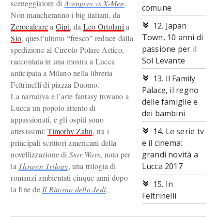
sceneggiatore di
Avengers vs X-Men
.
comune
Non mancheranno i big italiani, da
12. Japan
Zerocalcare
a
Gipi
, da
Leo Ortolani
a
Town, 10 anni di
Sio
, quest’ultimo “fresco” reduce dalla
passione per il
spedizione al Circolo Polare Artico,
Sol Levante
raccontata in una mostra a Lucca
anticipata a Milano nella libreria
13. Il Family
Feltrinelli di piazza Duomo.
Palace, il regno
La narrativa e l’arte fantasy trovano a
delle famiglie e
Lucca un popolo attento di
dei bambini
appassionati, e gli ospiti sono
attesissimi:
Timothy Zahn
, tra i
14. Le serie tv
principali scrittori americani della
e il cinema:
novellizzazione di
Star Wars
, noto per
grandi novità a
la
Thrawn Trilogy
, una trilogia di
Lucca 2017
romanzi ambientati cinque anni dopo
15. In
la fine de
Il Ritorno dello Jedi
;
Feltrinelli