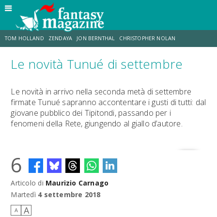
TOM HOLLAND
ZENDAYA
JON BERNTHAL
CHRISTOPHER NOLAN
Le novità Tunué di settembre
STRANIMONDI
LUCCA COMICS & GAMES
ODISSEA
TRAMELL TILLMAN
Le novità in arrivo nella seconda metà di settembre
firmate Tunué sapranno accontentare i gusti di tutti: dal
CHRIS MCKENNA
ERIK SOMMERS
giovane pubblico dei Tipitondi, passando per i
fenomeni della Rete, giungendo al giallo d’autore.
6
Articolo di
Maurizio Carnago
Martedì
4 settembre 2018
A
A