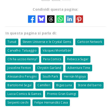
Condividi questa pagina:
In questa pagina si parla di:
Tunué
Steven Universe e le Crystal Gems
Cartoon Network
Carvalho. Tatuaggio
Vázquez Montalbán
Chi ha ucciso Kenny?
Pera Comics
Rebecca Sugar
Josceline Fenton
Chrystin Garland
Adventure Time
Alessandro Perugini
South Park
Hernán Migoya
Bartolomé Seguí
Camilleri
Bigas Luna
Storie del barrio
Lucca Comics & Games
Premio Gran Guinigi
Serpenti ciechi
Felipe Hernandéz Cava