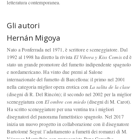
letteratura contemporanea.
Gli autori
Hernán Migoya
Nato a Ponferrada nel 1971, è scrittore e sceneggiatore. Dal
1992 al 1998 ha diretto la rivista
El Vibora y Kiss Comix
ed è
stato un grande promotore del fumetto indipendente spagnolo
e nordamericano. Ha vinto due premi al Salone
internazionale del fumetto di Barcellona: il primo nel 2001
nella categoria miglior opera erotica con
La salita de la clase
(disegni di R. Del Rincón); il secondo nel 2002 per la miglior
sceneggiatura con
El ombre con miedo
(disegni di M. Carot).
Ha scritto sceneggiature per una ventina tra i migliori
disegnatori del panorama fumettistico spagnolo. Nel 2017
inizia un nuovo progetto in collaborazione con il disegnatore
Bartolomé Seguí: l’adattamento a fumetti dei romanzi di M.
Vázquez Montalbán con protagonista Pepe Carvalho.