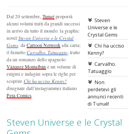
Dal 20 settembre,
Tunué
proporrà
Steven
alcuni volumi tratti da grandi successi
Universe e le
in arrivo da tutto il mondo: la graphic
Crystal Gems
novel
Steven Universe e le Crystal
Gems
, da
Cartoon Network
alla carta;
Chi ha ucciso
il fumetto
Carvalho. Tatuaggio
, tratto
Kenny?
da un romanzo dello spagnolo
Carvalho.
Vázquez Montalbán
e un volume di
Tatuaggio
enigmi e indagini sopra le righe per
scoprire
Chi ha ucciso Kenny?
Non
disegnate dall’instagrammer italiano
perdetevi gli
Pera Comics
.
annunci recenti
di Tunué!
Steven Universe e le Crystal
Gems