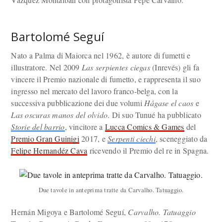
Bartolomé Seguí
Nato a Palma di Maiorca nel 1962, è autore di fumetti e
illustratore. Nel 2009
Las serpientes ciegas
(Inrevés) gli fa
vincere il Premio nazionale di fumetto, e rappresenta il suo
ingresso nel mercato del lavoro franco-belga, con la
successiva pubblicazione dei due volumi
Hágase el caos
e
Las oscuras manos del olvido
. Di suo Tunué ha pubblicato
Storie del barrio
, vincitore a
Lucca Comics & Games
del
Premio Gran Guinigi
2017, e
Serpenti ciechi
, sceneggiato da
Felipe Hernandéz Cava
ricevendo il Premio del re in Spagna.
Due tavole in anteprima tratte da Carvalho. Tatuaggio.
Hernán Migoya e Bartolomé Seguí,
Carvalho. Tatuaggio