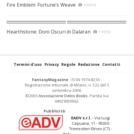
Fire Emblem: Fortune’s Weave
5 FOTO
Hearthstone: Doni Oscuri di Dalaran
7 FOTO
Termini d'uso
Privacy
Regole
Redazione
Contatti
FantasyMagazine
- ISSN 1974-823X -
Registrazione tribunale di Milano, n. 522 del 5
settembre 2006.
©2003
Associazione Delos Books
. Partita Iva
04029050962.
Pubblicità:
EADV s.r.l.
- Via Luigi
Capuana, 11 - 95030
Tremestieri Etneo (CT) -
Italy