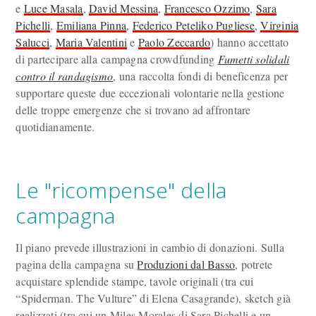
e
Luce Masala
,
David Messina
,
Francesco Ozzimo
,
Sara
Pichelli
,
Emiliana Pinna
,
Federico Peteliko Pugliese
,
Virginia
Salucci
,
Maria Valentini
e
Paolo Zeccardo
) hanno accettato
di partecipare alla campagna crowdfunding
Fumetti solidali
contro il randagismo
, una raccolta fondi di beneficenza per
supportare queste due eccezionali volontarie nella gestione
delle troppe emergenze che si trovano ad affrontare
quotidianamente.
Le "ricompense" della
campagna
Il piano prevede illustrazioni in cambio di donazioni. Sulla
pagina della campagna su
Produzioni dal Basso
, potrete
acquistare splendide stampe, tavole originali (tra cui
“Spiderman. The Vulture” di Elena Casagrande), sketch già
realizzati (tra cui un Miles Morales di Sara Pichelli e un