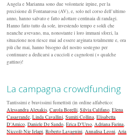
Angela e Marianna sono due volontarie irpine, per la
precisione di Fontanarosa (AV), e, solo nel corso dell’ultimo
anno, hanno salvato e fatto adottare centinaia di randagi.
Hanno fatto tutto da sole, investendo tempo e soldi che
neanche avevano, ma, nonostante i loro immani sforzi, la
situazione non riesce mai ad essere arginata totalmente e, ora
più che mai, hanno bisogno del nostro sostegno per
continuare a dedicarsi a cuccioli e cagnoloni (+ qualche
gattino)!
La campagna crowdfunding
Tantissimi e bravissimi fumettisti (in ordine alfabetico:
Alessandra Alexakis
,
Carola Borelli
,
Silvia Califano
,
Elena
Casagrande
,
Linda Cavallini
,
Sumiti Collina
,
Elisabetta
D'Amico
,
Daniele De Sando
,
Erica D'Urso
,
Adriana Farina
,
Niccolò Nie Ielapi
,
Roberto Lavagnini
,
Annalisa Leoni
,
Aria