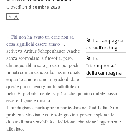
randagismo https://www.produzionidalbasso.com/project/fumetti-
solidali-contro-il-randagismo/
Giovedì
31 dicembre 2020
A
A
Chi non ha avuto un cane non sa
La campagna
cosa significhi essere amato
,
crowdfunding
scriveva Arthur Schopenhauer. Anche
senza scomodare la filosofia, però,
Le
chiunque abbia solo giocato per pochi
"ricompense"
minuti con un cane sa benissimo quale
della campagna
e quanto amore siano in grado di dare
queste più o meno grandi pallottole di
pelo. E, probabilmente, saprà anche quanto crudele possa
essere il genere umano.
Il randagismo, purtroppo in particolare nel Sud Italia, è un
problema straziante ed è solo grazie a persone splendide,
dotate di rara sensibilità e dedizione, che viene leggermente
alleviato.