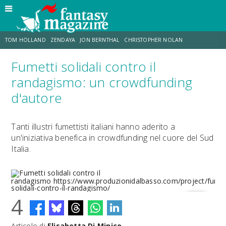
TOM HOLLAND
ZENDAYA
JON BERNTHAL
CHRISTOPHER NOLAN
Fumetti solidali contro il
STRANIMONDI
LUCCA COMICS & GAMES
ODISSEA
DESTIN DANIEL CRETTON
randagismo: un crowdfunding
d'autore
TRAMELL TILLMAN
CHRIS MCKENNA
Tanti illustri fumettisti italiani hanno aderito a
un'iniziativa benefica in crowdfunding nel cuore del Sud
Italia.
4
Fumetti solidali contro il
Articolo di
Elisabetta Di Minico