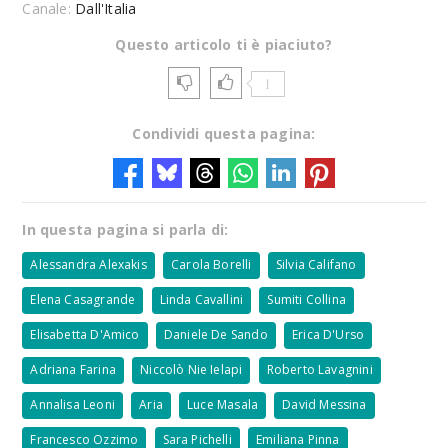
Canale:
Dall'Italia
Questo articolo ti è piaciuto?
1
Condividi questa pagina:
In questa pagina si parla di:
Alessandra Alexakis
Carola Borelli
Silvia Califano
Elena Casagrande
Linda Cavallini
Sumiti Collina
Elisabetta D'Amico
Daniele De Sando
Erica D'Urso
Adriana Farina
Niccolò Nie Ielapi
Roberto Lavagnini
Annalisa Leoni
Aria
Luce Masala
David Messina
Francesco Ozzimo
Sara Pichelli
Emiliana Pinna