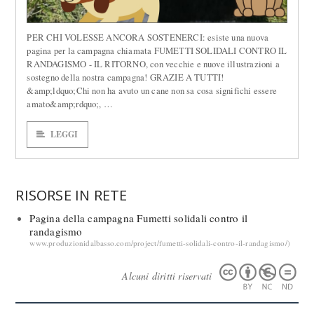
PRODUZIONI DAL BASSO
PER CHI VOLESSE ANCORA SOSTENERCI: esiste una nuova
pagina per la campagna chiamata FUMETTI SOLIDALI CONTRO IL
RANDAGISMO - IL RITORNO, con vecchie e nuove illustrazioni a
sostegno della nostra campagna! GRAZIE A TUTTI!
&amp;ldquo;Chi non ha avuto un cane non sa cosa significhi essere
amato&amp;rdquo;, …
LEGGI
RISORSE IN RETE
Pagina della campagna Fumetti solidali contro il
randagismo
www.produzionidalbasso.com/project/fumetti-solidali-contro-il-randagismo/)
Alcuni diritti riservati