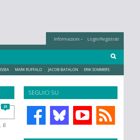
Informazioni
Login/Registrati
ISSEA
MARK RUFFALO
JACOB BATALON
ERIK SOMMERS
E
SEGUICI SU
25
 il