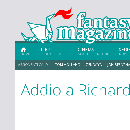
LIBRI
CINEMA
SERI
EBOOK E FUMETTI
NEWS E RECENSIONI
NEWS E
HOME
ARGOMENTI CALDI:
TOM HOLLAND
ZENDAYA
JON BERNTHA
Addio a Richar