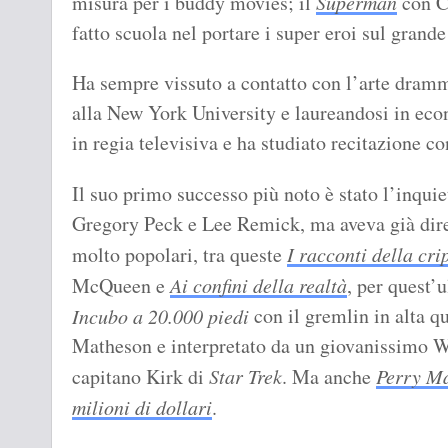
misura per i buddy movies; il
Superman
con C
fatto scuola nel portare i super eroi sul grand
Ha sempre vissuto a contatto con l’arte dramm
alla New York University e laureandosi in econ
in regia televisiva e ha studiato recitazione 
Il suo primo successo più noto è stato l’inqui
Gregory Peck e Lee Remick, ma aveva già dire
molto popolari, tra queste
I racconti della cri
McQueen e
Ai confini della realtà
, per quest’
con il gremlin in alta q
Incubo a 20.000 piedi
Matheson e interpretato da un giovanissimo Wi
capitano Kirk di
Star Trek
. Ma anche
Perry M
milioni di dollari
.