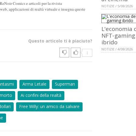
ReNoir Comics e articoli per la rivista
NOTIZIE / 5/08/2026
 web, applicazioni di realtà virtuale e insegna queste
L'economia 
NFT-gaming
Questo articolo ti è piaciuto?
ibrido
NOTIZIE / 4/08/2026
1
antasmi
Arma Letale
Superman
 morto
Ai confini della realtà
ollari
Free Willy: un amico da salvare
ne