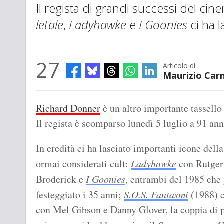
Il regista di grandi successi del c
letale
,
Ladyhawke
e
I Goonies
ci ha l
27
Articolo di
Maurizio Car
Richard Donner
è un altro importante tassello 
Il regista è scomparso lunedì 5 luglio a 91 ann
In eredità ci ha lasciato importanti icone del
ormai considerati cult:
Ladyhawke
con Rutger 
Broderick e
I Goonies
, entrambi del 1985 che
festeggiato i 35 anni;
S.O.S. Fantasmi
(1988) c
con Mel Gibson e Danny Glover, la coppia di po