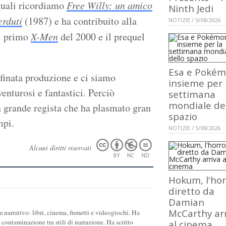
quali ricordiamo
Free Willy: un amico
Ninth Jedi
erduti
(1987) e ha contribuito alla
NOTIZIE / 5/08/2026
l primo
X-Men
del 2000 e il prequel
Esa e Poké
finata produzione e ci siamo
insieme per 
enturosi e fantastici. Perciò
settimana
mondiale de
 grande regista che ha plasmato gran
spazio
mpi.
NOTIZIE / 5/08/2026
Alcuni diritti riservati
Hokum, l'hor
diretto da
Damian
McCarthy ar
 narrativo: libri, cinema, fumetti e videogiochi. Ha
 contaminazione tra stili di narrazione. Ha scritto
al cinema