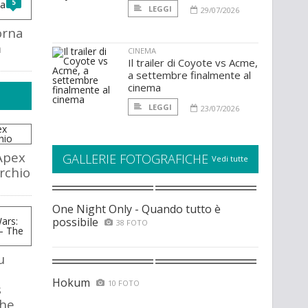
5
LEGGI
29/07/2026
orna
m
CINEMA
Il trailer di Coyote vs Acme,
a settembre finalmente al
cinema
LEGGI
23/07/2026
Apex
GALLERIE FOTOGRAFICHE
Vedi tutte
rchio
One Night Only - Quando tutto è
possibile
38 FOTO
u
Hokum
10 FOTO
s
The