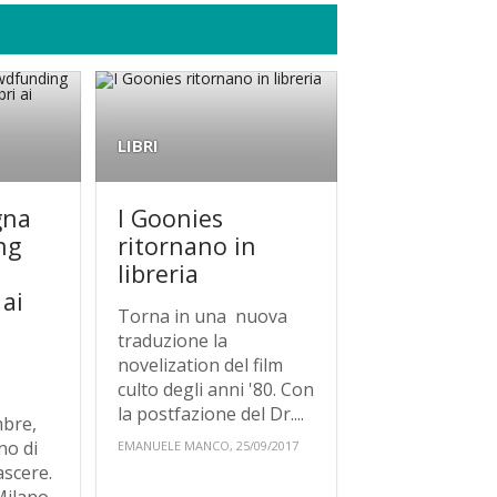
LIBRI
gna
I Goonies
ng
ritornano in
libreria
 ai
Torna in una nuova
a
traduzione la
novelization del film
culto degli anni '80. Con
la postfazione del Dr....
mbre,
no di
EMANUELE MANCO, 25/09/2017
scere.