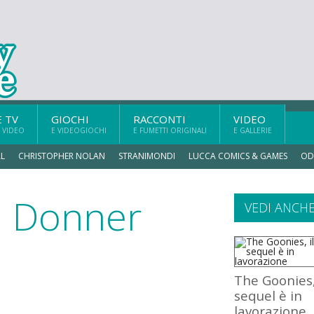
E TV
GIOCHI
RACCONTI
VIDEO
 VIDEO
E VIDEOGIOCHI
E FUMETTI ORIGINALI
E GALLERIE
L
CHRISTOPHER NOLAN
STRANIMONDI
LUCCA COMICS & GAMES
OD
d Donner
VEDI ANCH
The Goonies,
sequel è in
lavorazione