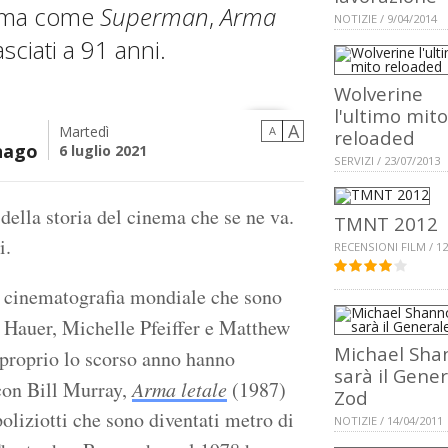
inema come
Superman
,
Arma
NOTIZIE / 9/04/2014
asciati a 91 anni.
Wolverine
l'ultimo mito
A
Martedì
A
reloaded
nago
6 luglio 2021
SERVIZI / 23/07/2013
della storia del cinema che se ne va.
TMNT 2012
i.
RECENSIONI FILM / 12
la cinematografia mondiale che sono
Hauer, Michelle Pfeiffer e Matthew
Michael Sha
 proprio lo scorso anno hanno
sarà il Gene
on Bill Murray,
Arma letale
(1987)
Zod
liziotti che sono diventati metro di
NOTIZIE / 14/04/2011