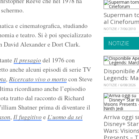
hrstopher Reeve che nel 1978 ha
e schermo.
Superman t
al Cineforu
atica e cinematografica, studiando
NOTIZIE / 7/06/2010
omia e teatro. Si è poi specializzato
NOTIZIE
con David Alexander e Dort Clark.
etante
Il presagio
del 1976 con
tto anche alcuni episodi di serie TV
Disponibile 
Legends: Ma
pta
,
Ricercato vivo o morto
con Steve
NOTIZIE / 6/08/2026
ultima ricordiamo anche l’episodio
uota tratto dal racconto di Richard
lliam Shatner prima di diventare il
ason
,
Il fuggitivo
e
L’uomo da sei
Arriva oggi s
Disney+ Star
Wars: Vision
Presents – 