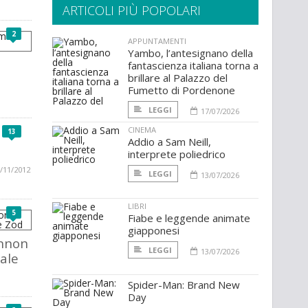
ARTICOLI PIÙ POPOLARI
2
APPUNTAMENTI
Yambo, l’antesignano della
fantascienza italiana torna a
brillare al Palazzo del
Fumetto di Pordenone
LEGGI
17/07/2026
CINEMA
13
Addio a Sam Neill,
interprete poliedrico
/11/2012
LEGGI
13/07/2026
LIBRI
5
Fiabe e leggende animate
giapponesi
nnon
LEGGI
13/07/2026
rale
Spider-Man: Brand New
Day