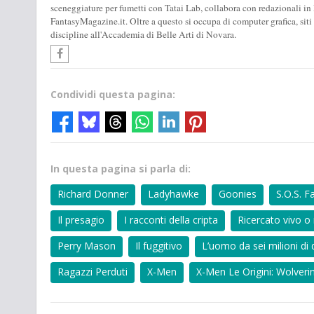
sceneggiature per fumetti con Tatai Lab, collabora con redazionali in 
FantasyMagazine.it. Oltre a questo si occupa di computer grafica, siti
discipline all'Accademia di Belle Arti di Novara.
Condividi questa pagina:
In questa pagina si parla di:
Richard Donner
Ladyhawke
Goonies
S.O.S. F
Il presagio
I racconti della cripta
Ricercato vivo o
Perry Mason
Il fuggitivo
L’uomo da sei milioni di d
Ragazzi Perduti
X-Men
X-Men Le Origini: Wolveri