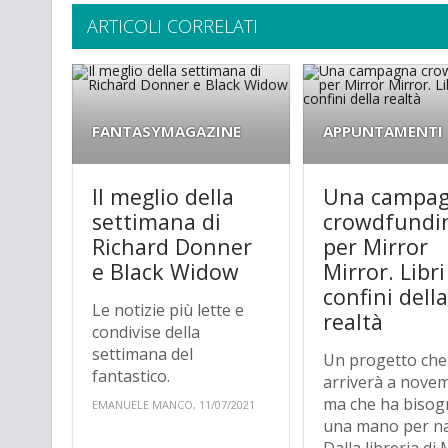
ARTICOLI CORRELATI
FANTASYMAGAZINE
APPUNTAMENTI
Il meglio della
Una campa
settimana di
crowdfundi
Richard Donner
per Mirror
e Black Widow
Mirror. Libri
confini dell
Le notizie più lette e
realtà
condivise della
settimana del
Un progetto che
fantastico.
arriverà a nove
ma che ha bisog
EMANUELE MANCO, 11/07/2021
una mano per na