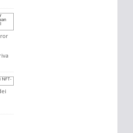
ror
riva
dei