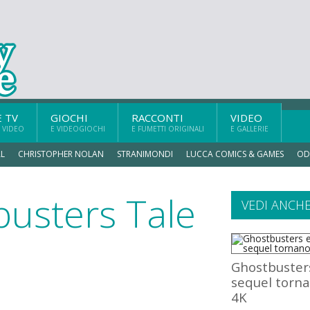
E TV
GIOCHI
RACCONTI
VIDEO
 VIDEO
E VIDEOGIOCHI
E FUMETTI ORIGINALI
E GALLERIE
L
CHRISTOPHER NOLAN
STRANIMONDI
LUCCA COMICS & GAMES
OD
busters Tale
VEDI ANCH
Ghostbuster
sequel torna
4K