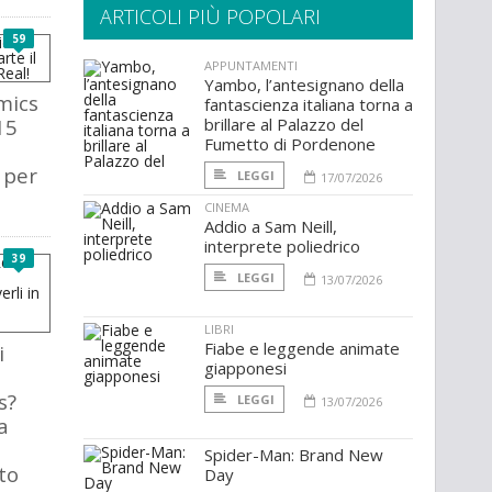
ARTICOLI PIÙ POPOLARI
59
APPUNTAMENTI
Yambo, l’antesignano della
mics
fantascienza italiana torna a
15
brillare al Palazzo del
Fumetto di Pordenone
 per
LEGGI
17/07/2026
CINEMA
Addio a Sam Neill,
interprete poliedrico
39
LEGGI
13/07/2026
LIBRI
Fiabe e leggende animate
i
giapponesi
s?
LEGGI
13/07/2026
a
n
Spider-Man: Brand New
to
Day