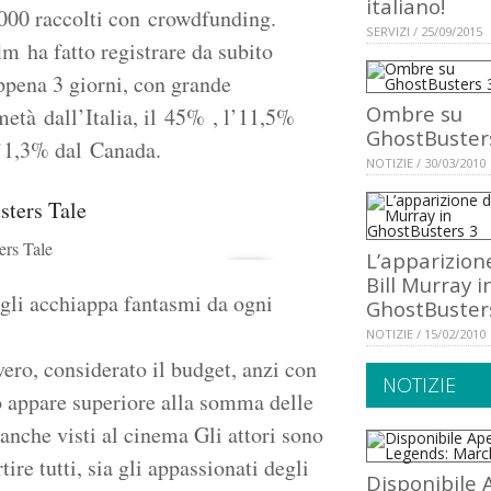
italiano!
.000 raccolti con crowdfunding.
SERVIZI / 25/09/2015
lm ha fatto registrare da subito
ppena 3 giorni, con grande
Ombre su
metà dall’Italia, il 45% , l’11,5%
GhostBuster
l’1,3% dal Canada.
NOTIZIE / 30/03/2010
ers Tale
L’apparizion
Bill Murray i
egli acchiappa fantasmi da ogni
GhostBuster
NOTIZIE / 15/02/2010
vero, considerato il budget, anzi con
NOTIZIE
ato appare superiore alla somma delle
 anche visti al cinema Gli attori sono
tire tutti, sia gli appassionati degli
Disponibile 