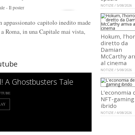
NOTIZIE / 5/08/2026
e - Il poster
 appassionato capitolo inedito made
 a Roma, in una Capitale mai vista,
Hokum, l'hor
.
diretto da
Damian
McCarthy ar
outube
al cinema
NOTIZIE / 5/08/2026
l! A Ghostbusters Tale
L'economia 
UTUBE
NFT-gaming
LAY
ibrido
NOTIZIE / 4/08/2026