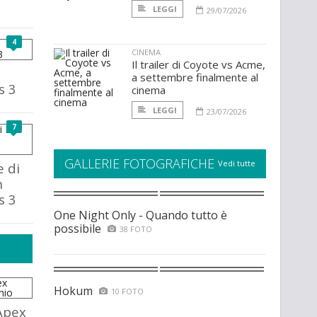
LEGGI
29/07/2026
4
CINEMA
Il trailer di Coyote vs Acme,
a settembre finalmente al
s 3
cinema
LEGGI
23/07/2026
7
GALLERIE FOTOGRAFICHE
Vedi tutte
e di
n
s 3
One Night Only - Quando tutto è
possibile
38 FOTO
Hokum
10 FOTO
Apex