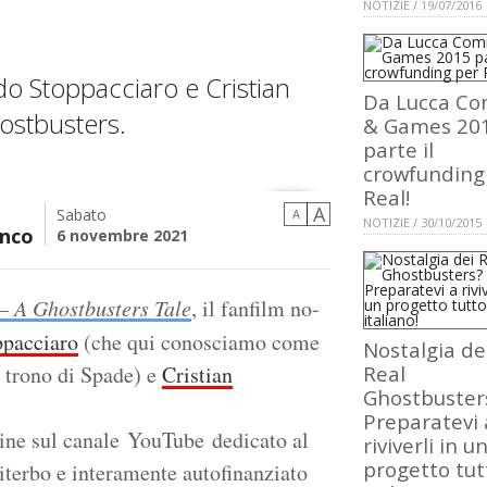
NOTIZIE / 19/07/2016
rdo Stoppacciaro e Cristian
Da Lucca Co
ostbusters.
& Games 20
parte il
crowfunding
Real!
A
Sabato
A
NOTIZIE / 30/10/2015
nco
6 novembre 2021
– A Ghostbusters Tale
, il fanfilm no-
pacciaro
(che qui conosciamo come
Nostalgia de
l trono di Spade) e
Cristian
Real
Ghostbuster
Preparatevi 
ine sul canale YouTube dedicato al
riviverli in u
progetto tut
iterbo e interamente autofinanziato