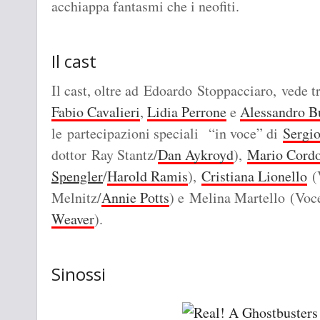
acchiappa fantasmi che i neofiti.
Il cast
Il cast, oltre ad Edoardo Stoppacciaro, vede t
Fabio Cavalieri
,
Lidia Perrone
e
Alessandro B
le partecipazioni speciali “in voce” di
Sergio
dottor Ray Stantz/
Dan Aykroyd
),
Mario Cord
Spengler
/
Harold Ramis
),
Cristiana Lionello
(V
Melnitz/
Annie Potts
) e Melina Martello (Voce
Weaver
).
Sinossi