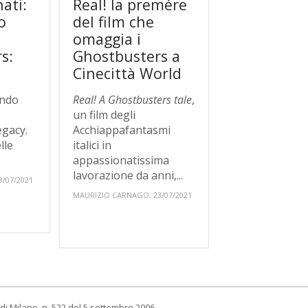
nati:
Real! la premére
o
del film che
omaggia i
s:
Ghostbusters a
Cinecittà World
ondo
Real! A Ghostbusters tale
,
i
un film degli
egacy.
Acchiappafantasmi
lle
italici in
appassionatissima
lavorazione da anni,...
/07/2021
MAURIZIO CARNAGO, 23/07/2021
di Milano, n. 522 del 5 settembre 2006.