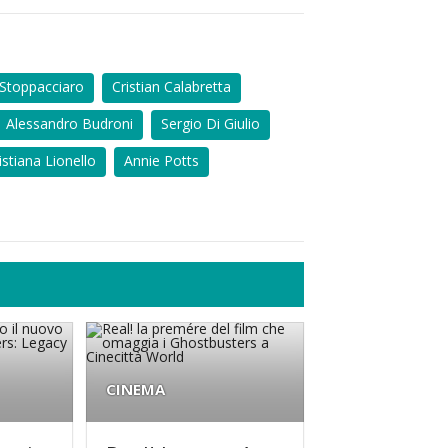
Stoppacciaro
Cristian Calabretta
Alessandro Budroni
Sergio Di Giulio
istiana Lionello
Annie Potts
CINEMA