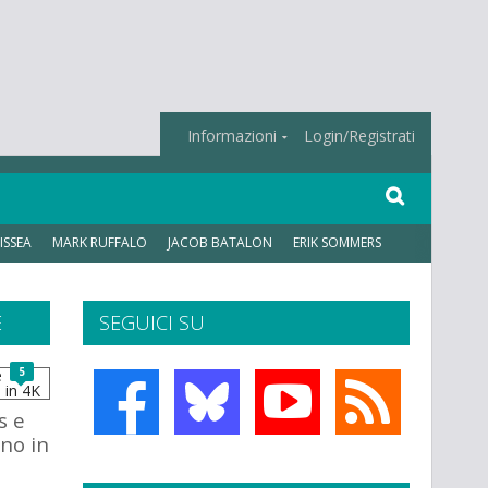
Informazioni
Login/Registrati
ISSEA
MARK RUFFALO
JACOB BATALON
ERIK SOMMERS
E
SEGUICI SU
5
s e
no in