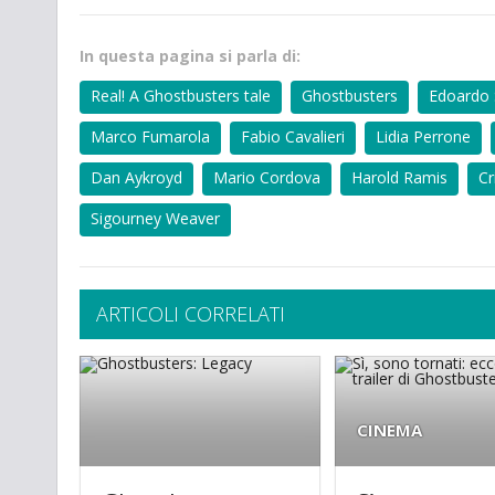
In questa pagina si parla di:
Real! A Ghostbusters tale
Ghostbusters
Edoardo 
Marco Fumarola
Fabio Cavalieri
Lidia Perrone
Dan Aykroyd
Mario Cordova
Harold Ramis
Cr
Sigourney Weaver
ARTICOLI CORRELATI
CINEMA