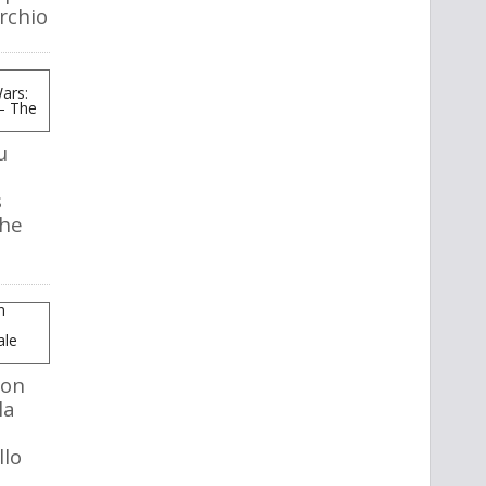
rchio
u
s
The
mon
la
llo