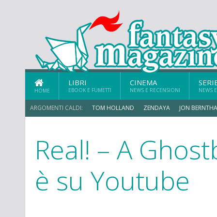
LIBRI
CINEMA
SERI
EBOOK E FUMETTI
NEWS E RECENSIONI
NEWS E
HOME
ARGOMENTI CALDI:
TOM HOLLAND
ZENDAYA
JON BERNTHA
Real! – A Ghost
è su Youtube