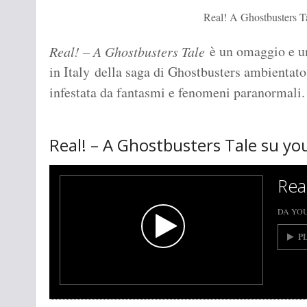
Real! A Ghostbusters Tal
è un omaggio e un
Real! – A Ghostbusters Tale
in Italy della saga di Ghostbusters ambientato
infestata da fantasmi e fenomeni paranormali
Real! – A Ghostbusters Tale su y
Rea
DA YO
P