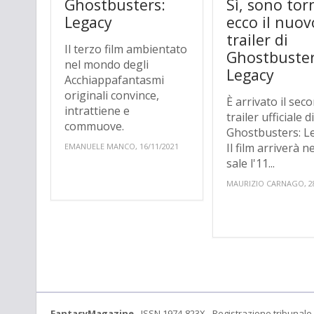
Ghostbusters:
Sì, sono tor
Legacy
ecco il nuov
trailer di
Il terzo film ambientato
Ghostbuster
nel mondo degli
Legacy
Acchiappafantasmi
originali convince,
È arrivato il sec
intrattiene e
trailer ufficiale d
commuove.
Ghostbusters: L
Il film arriverà ne
EMANUELE MANCO, 16/11/2021
sale l'11...
MAURIZIO CARNAGO, 28
FantasyMagazine
- ISSN 1974-823X - Registrazione tribunale 