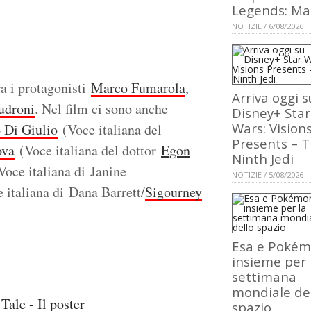
Legends: Ma
NOTIZIE / 6/08/2026
ra i protagonisti
Marco Fumarola
,
Arriva oggi s
udroni
. Nel film ci sono anche
Disney+ Star
Wars: Vision
 Di Giulio
(Voce italiana del
Presents – 
ova
(Voce italiana del dottor
Egon
Ninth Jedi
oce italiana di Janine
NOTIZIE / 5/08/2026
 italiana di Dana Barrett/
Sigourney
Esa e Poké
insieme per 
settimana
mondiale de
spazio