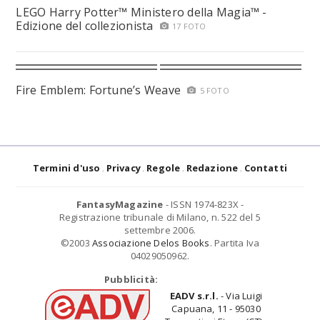
LEGO Harry Potter™ Ministero della Magia™ -
Edizione del collezionista
17 FOTO
Fire Emblem: Fortune’s Weave
5 FOTO
Termini d'uso
Privacy
Regole
Redazione
Contatti
FantasyMagazine
- ISSN 1974-823X -
Registrazione tribunale di Milano, n. 522 del 5
settembre 2006.
©2003
Associazione Delos Books
. Partita Iva
04029050962.
Pubblicità:
EADV s.r.l.
- Via Luigi
Capuana, 11 - 95030