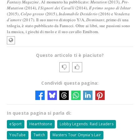
Fantasy Magazine
. Al momento ha pubblicato:
Mutation
(2013),
Pre-
Mutation
(2014),
I Signori dei Cavalli
(2014),
Il primo sogno di Ishtar
(2015),
Colpo grosso
(2015),
Indomabile Desiderio
(2016) e
Vendetta
d'amore
(2017). Il suo nuovo distopico Y/A,
Dominant
, primo di una
trilogia, è stato pubblicato da Fanucci. Oltre ai libri, sue passioni sono
la musica, i giochi di ruolo e il suo cavallo Emiltom.
Questo articolo ti è piaciuto?
Condividi questa pagina:
In questa pagina si parla di:
eSport
Hearthstone
Lobby Legends: Raid Leaders
YouTube
Twitch
Masters Tour Onyxia's Lair