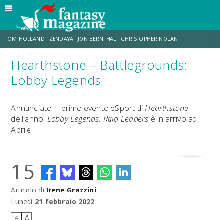
TOM HOLLAND
ZENDAYA
JON BERNTHAL
CHRISTOPHER NOLAN
Hearthstone – Battlegrounds:
STRANIMONDI
LUCCA COMICS & GAMES
ODISSEA
JACOB BATALON
Lobby Legends
SPIDER-MAN: BRAND NEW DAY
MICHAEL MANDO
Annunciato il primo evento eSport di
Hearthstone
dell'anno:
Lobby Legends: Raid Leaders
è in arrivo ad
Aprile.
15
Articolo di
Irene Grazzini
Lunedì
21 febbraio 2022
A
A